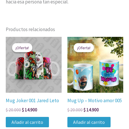
hacia esa persona tan especial.
Productos relacionados
El
El
El
El
precio
precio
precio
precio
¡Oferta!
¡Oferta!
¡Oferta!
¡Oferta!
original
actual
original
actual
era:
es:
era:
es:
$ 20.000.
$ 14.900.
$ 20.000.
$ 14.900.
Mug Joker 001 Jared Leto
Mug Up – Motivo amor 005
$
20.000
$
14.900
$
20.000
$
14.900
Añadir al carrito
Añadir al carrito