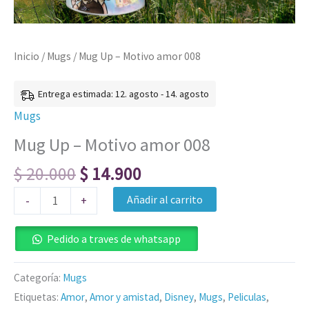
Inicio
/
Mugs
/ Mug Up – Motivo amor 008
Entrega estimada: 12. agosto - 14. agosto
Mugs
Mug Up – Motivo amor 008
$
20.000
$
14.900
Añadir al carrito
-
+
Pedido a traves de whatsapp
Categoría:
Mugs
Etiquetas:
Amor
,
Amor y amistad
,
Disney
,
Mugs
,
Peliculas
,