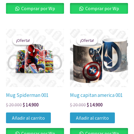
Comprar por Wp
Comprar por Wp
El
El
El
El
precio
precio
precio
precio
¡Oferta!
¡Oferta!
¡Oferta!
¡Oferta!
original
actual
original
actual
era:
es:
era:
es:
$ 20.000.
$ 14.900.
$ 20.000.
$ 14.900.
Mug Spiderman 001
Mug capitan america 001
$
20.000
$
14.900
$
20.000
$
14.900
Añadir al carrito
Añadir al carrito
Comprar por Wp
Comprar por Wp