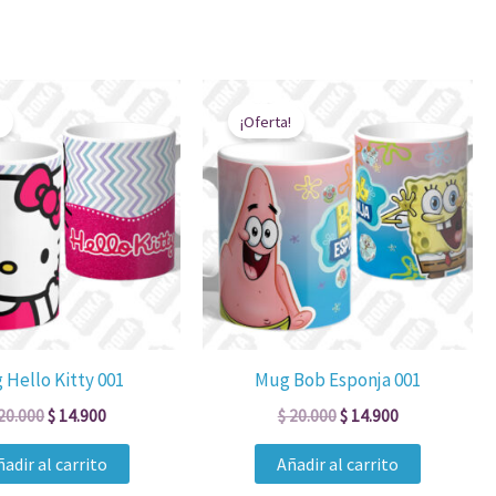
El
El
El
El
precio
precio
precio
precio
¡Oferta!
original
actual
original
actual
era:
es:
era:
es:
$ 20.000.
$ 14.900.
$ 20.000.
$ 14.900.
 Hello Kitty 001
Mug Bob Esponja 001
20.000
$
14.900
$
20.000
$
14.900
adir al carrito
Añadir al carrito