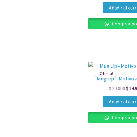
Añadir al carr
Comprar po
El
preci
¡Oferta!
origin
Mug Up – Motivo 
era:
$ 20.
$
20.000
$
14.
Añadir al carr
Comprar po