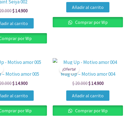
aint Seiya 002
Añadir al carrito
20.000
$
14.900
Comprar por Wp
adir al carrito
Comprar por Wp
El
El
El
El
precio
precio
precio
precio
¡Oferta!
original
actual
original
actual
 – Motivo amor 005
Mug Up – Motivo amor 004
era:
es:
era:
es:
$ 20.000.
$ 14.900.
$ 20.000.
$ 14.900.
20.000
$
14.900
$
20.000
$
14.900
adir al carrito
Añadir al carrito
Comprar por Wp
Comprar por Wp