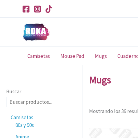
Ir
al
contenido
Camisetas
Mouse Pad
Mugs
Cuadern
Mugs
Buscar
Mostrando los 39 resu
Camisetas
80s y 90s
El
Anime
preci