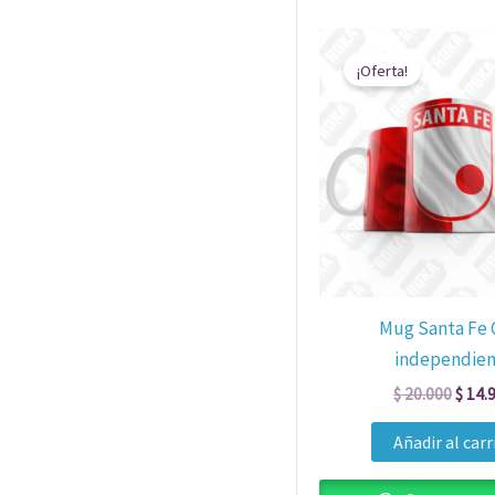
El
preci
¡Oferta!
origin
era:
$ 20.
Mug Santa Fe 
independien
$
20.000
$
14.
Añadir al carr