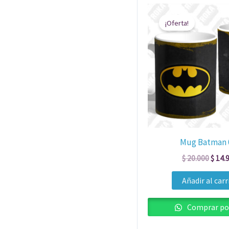
El
preci
¡Oferta!
origin
era:
$ 20.
Mug Batman 
$
20.000
$
14.
Añadir al carr
Comprar po