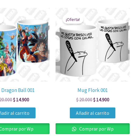
El
El
El
El
precio
precio
precio
precio
¡Oferta!
original
actual
original
actual
era:
es:
era:
es:
$ 20.000.
$ 14.900.
$ 20.000.
$ 14.900.
Dragon Ball 001
Mug Flork 001
20.000
$
14.900
$
20.000
$
14.900
adir al carrito
Añadir al carrito
Comprar por Wp
Comprar por Wp