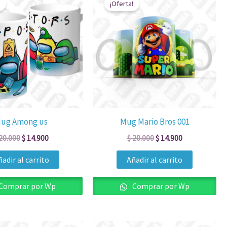
¡Oferta!
original
actual
original
actual
era:
es:
era:
es:
$ 20.000.
$ 14.900.
$ 20.000.
$ 14.900.
ug Among us
Mug Mario Bros 001
20.000
$
14.900
$
20.000
$
14.900
adir al carrito
Añadir al carrito
Comprar por Wp
Comprar por Wp
El
El
El
El