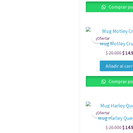
Comprar po
El
preci
¡Oferta!
origin
Mug Motley Cru
era:
$ 20.
$
20.000
$
14.
Añadir al carr
Comprar po
El
preci
¡Oferta!
origin
Mug Harley Que
era:
$ 20.
$
20.000
$
14.