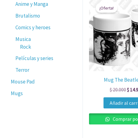
Anime y Manga
preci
¡Oferta!
origin
Brutalismo
era:
$ 20.
Comics y heroes
Musica
Rock
Películas y series
Terror
Mug The Beatle
Mouse Pad
$
20.000
$
14.
Mugs
Añadir al carr
Comprar po