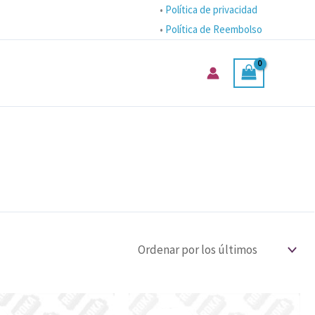
•
Política de privacidad
•
Política de Reembolso
El
El
El
El
precio
precio
precio
precio