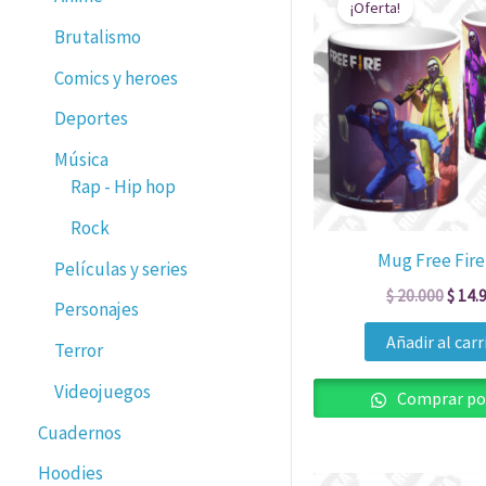
¡Oferta!
origin
Brutalismo
era:
$ 20.
Comics y heroes
Deportes
Música
Rap - Hip hop
Rock
Mug Free Fire
Películas y series
$
20.000
$
14.
Personajes
Añadir al carr
Terror
Videojuegos
Comprar po
Cuadernos
Hoodies
El