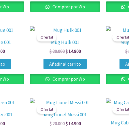
r Wp
Comprar por Wp
El
El
El
o
precio
precio
precio
¡Oferta!
¡Oferta!
al
actual
original
actual
e 001
Mug Hulk 001
Mug
es:
era:
es:
000.
$ 14.900.
$ 20.000.
$ 14.900.
900
$
20.000
$
14.900
$
ito
Añadir al carrito
Añ
r Wp
Comprar por Wp
El
El
El
o
precio
precio
precio
¡Oferta!
¡Oferta!
al
actual
original
actual
en 001
Mug Lionel Messi 001
es:
era:
es:
Mug Caba
000.
$ 14.900.
$ 20.000.
$ 14.900.
900
$
20.000
$
14.900