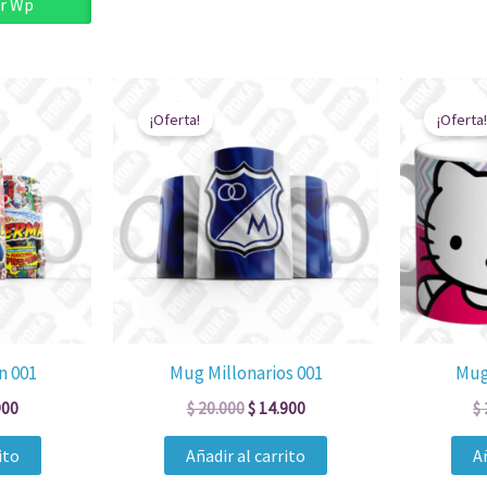
r Wp
El
El
El
o
precio
precio
precio
¡Oferta!
¡Oferta!
al
actual
original
actual
es:
era:
es:
000.
$ 14.900.
$ 20.000.
$ 14.900.
n 001
Mug Millonarios 001
Mug
900
$
20.000
$
14.900
$
ito
Añadir al carrito
Añ