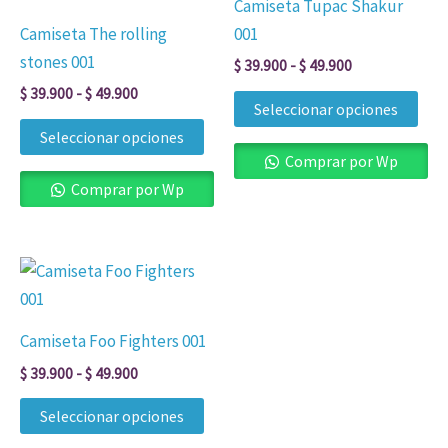
Camiseta Tupac Shakur
desde
desde
tiene
tien
la
la
Camiseta The rolling
001
$ 39.900
$ 39.900
múltiples
múl
página
pág
hasta
hasta
stones 001
$
39.900
-
$
49.900
$ 49.900
$ 49.900
variantes.
vari
de
de
$
39.900
-
$
49.900
Las
Las
producto
pro
Seleccionar opciones
opciones
opc
Seleccionar opciones
se
se
Comprar por Wp
pueden
pue
Comprar por Wp
elegir
eleg
en
en
Rango
Este
la
la
de
producto
página
pág
precios:
desde
tiene
de
de
Camiseta Foo Fighters 001
$ 39.900
múltiples
producto
pro
hasta
$
39.900
-
$
49.900
$ 49.900
variantes.
Las
Seleccionar opciones
opciones