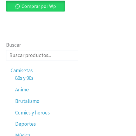
se
Comprar por Wp
pueden
elegir
en
la
Buscar
página
de
producto
Camisetas
80s y 90s
Anime
Brutalismo
Comics y heroes
Deportes
Música