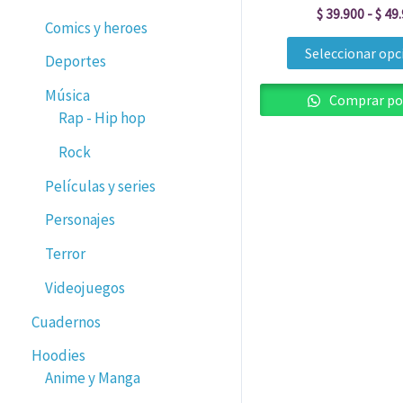
$
39.900
-
$
49.
Comics y heroes
Seleccionar opc
Deportes
Música
Comprar po
Rap - Hip hop
Rock
Películas y series
Personajes
Terror
Videojuegos
Cuadernos
Hoodies
Anime y Manga