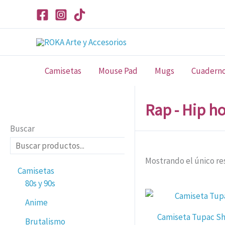
Ir
al
contenido
Camisetas
Mouse Pad
Mugs
Cuadern
Rap - Hip h
Buscar
Mostrando el único re
Camisetas
80s y 90s
Anime
Camiseta Tupac Sh
Brutalismo