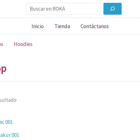
Buscar
Inicio
Tienda
Contáctanos
os
Hoodies
op
sultado
Rango
Este
de
producto
precios:
akur 001
desde
tiene