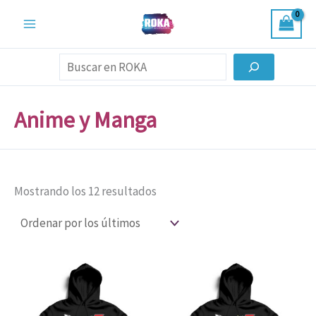
Ordenado
Ir
por
al
los
últimos
contenido
Buscar
Anime y Manga
Mostrando los 12 resultados
Este
Est
producto
pro
tiene
tien