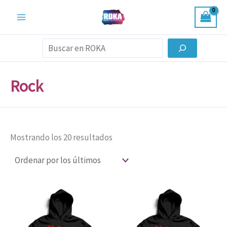
Ordenado
Ir
por
al
los
últimos
contenido
Buscar
Rock
Mostrando los 20 resultados
Este
Est
producto
pro
tiene
tien