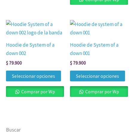
en
en
la
la
Este
Est
página
pág
producto
pro
de
de
tiene
tien
producto
pro
Hoodie de System of a
Hoodie de System of a
múltiples
múl
down 002
down 001
variantes.
vari
$
79.900
$
79.900
Las
Las
opciones
opc
Seleccionar opciones
Seleccionar opciones
se
se
pueden
pue
Comprar por Wp
Comprar por Wp
elegir
eleg
en
en
la
la
página
pág
Buscar
de
de