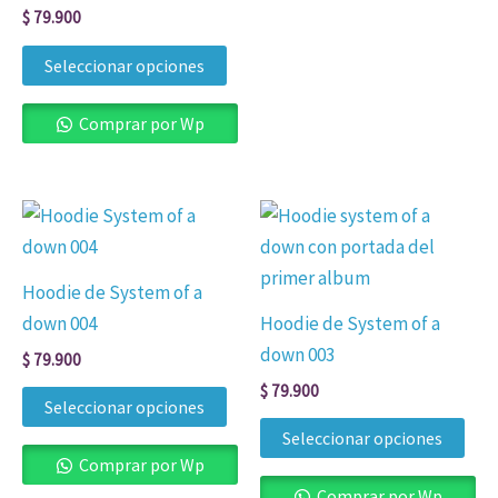
$
79.900
elegir
eleg
en
en
Seleccionar opciones
la
la
página
pág
Comprar por Wp
de
de
producto
pro
Este
Est
producto
pro
tiene
tien
Hoodie de System of a
múltiples
múl
down 004
Hoodie de System of a
variantes.
vari
down 003
$
79.900
Las
Las
$
79.900
opciones
opc
Seleccionar opciones
se
se
Seleccionar opciones
pueden
pue
Comprar por Wp
elegir
eleg
Comprar por Wp