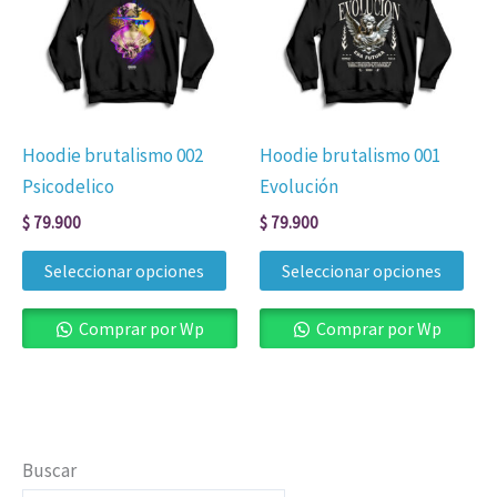
múltiples
múl
variantes.
vari
Las
Las
opciones
opc
se
se
Hoodie brutalismo 002
Hoodie brutalismo 001
pueden
pue
Psicodelico
Evolución
elegir
eleg
$
79.900
$
79.900
en
en
la
la
Seleccionar opciones
Seleccionar opciones
página
pág
de
de
Comprar por Wp
Comprar por Wp
producto
pro
Buscar