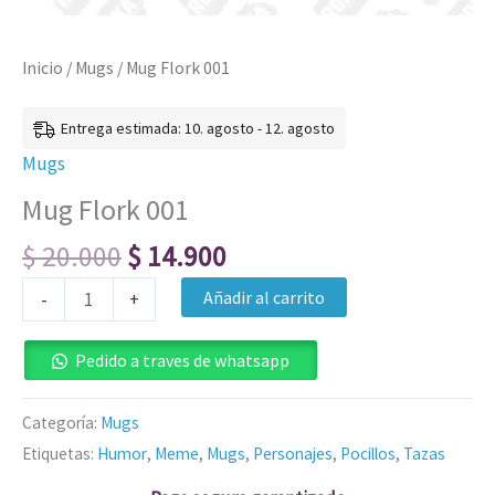
Inicio
/
Mugs
/ Mug Flork 001
Entrega estimada: 10. agosto - 12. agosto
Mugs
Mug Flork 001
$
20.000
$
14.900
Añadir al carrito
-
+
Pedido a traves de whatsapp
Categoría:
Mugs
Etiquetas:
Humor
,
Meme
,
Mugs
,
Personajes
,
Pocillos
,
Tazas