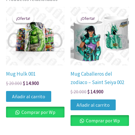
El
El
El
El
precio
precio
precio
precio
¡Oferta!
¡Oferta!
¡Oferta!
¡Oferta!
original
actual
original
actual
era:
es:
era:
es:
$ 20.000.
$ 14.900.
$ 20.000.
$ 14.900.
Mug Hulk 001
Mug Caballeros del
zodiaco – Saint Seiya 002
$
20.000
$
14.900
$
20.000
$
14.900
Añadir al carrito
Añadir al carrito
Comprar por Wp
Comprar por Wp