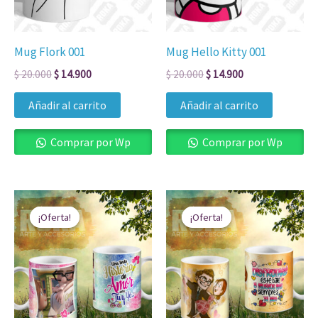
Mug Flork 001
Mug Hello Kitty 001
$
20.000
$
14.900
$
20.000
$
14.900
Añadir al carrito
Añadir al carrito
Comprar por Wp
Comprar por Wp
El
El
El
El
precio
precio
precio
precio
¡Oferta!
¡Oferta!
¡Oferta!
¡Oferta!
original
actual
original
actual
era:
es:
era:
es:
$ 20.000.
$ 14.900.
$ 20.000.
$ 14.900.