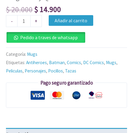
$
20.000
$
14.900
Añadir al carrito
-
+
Pedido a traves de whatsapp
Categoría:
Mugs
Etiquetas:
Antiheroes
,
Batman
,
Comics
,
DC Comics
,
Mugs
,
Peliculas
,
Personajes
,
Pocillos
,
Tazas
Pago seguro garantizado