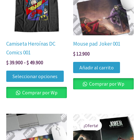
$ 39.900
múltiples
hasta
$ 49.900
variantes.
Las
opciones
se
Camiseta Heroínas DC
Mouse pad Joker 001
pueden
Comics 001
$
12.900
elegir
$
39.900
-
$
49.900
en
Añadir al carrito
la
Seleccionar opciones
página
Comprar por Wp
de
Comprar por Wp
producto
El
El
precio
precio
¡Oferta!
original
actual
era:
es: