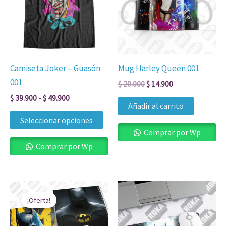
múltiples
hasta
$ 49.900
variantes.
Las
opciones
se
Camiseta Joker – Guasón
Mug Harley Queen 001
pueden
001
$
20.000
$
14.900
elegir
$
39.900
-
$
49.900
en
Añadir al carrito
la
Seleccionar opciones
página
Comprar por Wp
de
Comprar por Wp
producto
El
El
precio
precio
¡Oferta!
original
actual
era:
es:
$ 24.900.
$ 17.900.