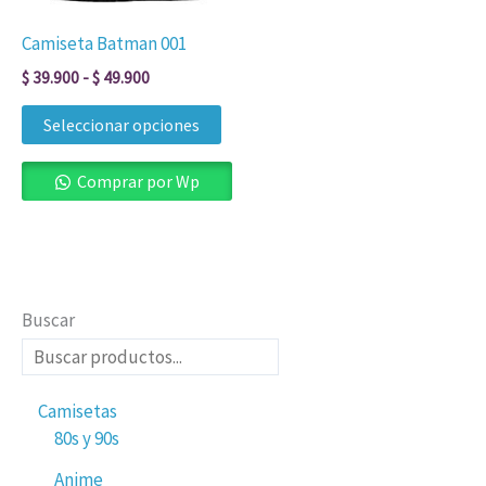
se
Camiseta Batman 001
pueden
$
39.900
-
$
49.900
elegir
en
Seleccionar opciones
la
página
Comprar por Wp
de
producto
Buscar
Camisetas
80s y 90s
Anime