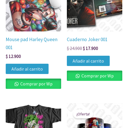
$ 24.900.
$ 17.900.
Mouse pad Harley Queen
Cuaderno Joker 001
001
$
24.900
$
17.900
$
12.900
Añadir al carrito
Añadir al carrito
Comprar por Wp
Comprar por Wp
Rango
El
El
Este
de
precio
precio
¡Oferta!
producto
precios:
original
actual
desde
era:
es:
tiene
$ 39.900
$ 20.000.
$ 14.900.