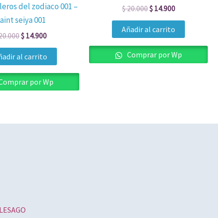
eros del zodiaco 001 –
$ 20.000.
$ 14.900.
$ 20.000.
$ 14.900.
$
20.000
$
14.900
aint seiya 001
Añadir al carrito
20.000
$
14.900
Comprar por Wp
adir al carrito
Comprar por Wp
ROLESAGO