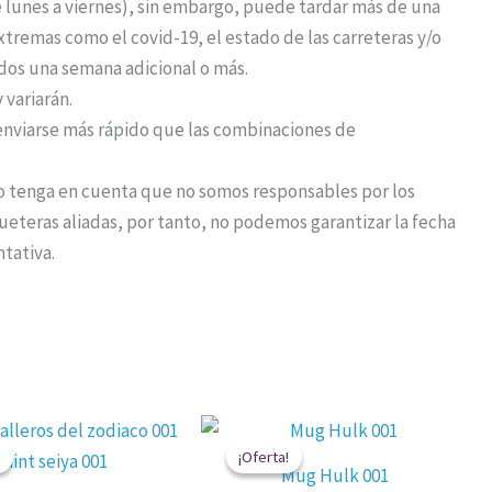
de lunes a viernes), sin embargo, puede tardar más de una
remas como el covid-19, el estado de las carreteras y/o
idos una semana adicional o más.
 variarán.
nviarse más rápido que las combinaciones de
o tenga en cuenta que no somos responsables por los
eteras aliadas, por tanto, no podemos garantizar la fecha
ntativa.
El
El
El
El
precio
precio
precio
precio
¡Oferta!
¡Oferta!
original
actual
original
actual
Mug Hulk 001
era:
es:
era:
es: