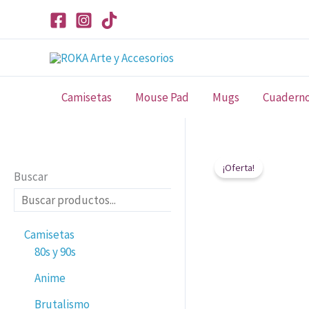
Ir
al
contenido
Camisetas
Mouse Pad
Mugs
Cuadern
¡Oferta!
Buscar
Camisetas
80s y 90s
Anime
Brutalismo