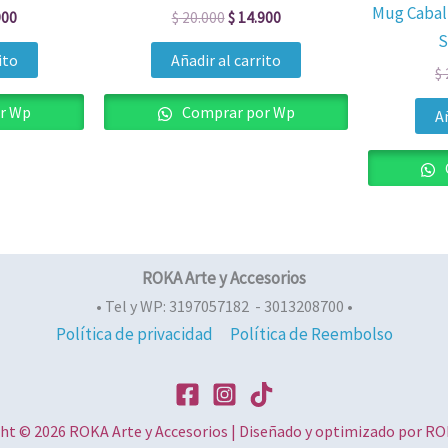
Mug Caball
000.
$ 14.900.
$ 20.000.
$ 14.900.
900
$
20.000
$
14.900
S
ito
Añadir al carrito
$
r Wp
Comprar por Wp
Añ
ROKA Arte y Accesorios
• Tel y WP: 3197057182 - 3013208700 •
Política de privacidad
Política de Reembolso
ht © 2026 ROKA Arte y Accesorios | Diseñado y optimizado por 