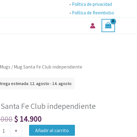
•
Política de privacidad
•
Política de Reembolso
El
El
Mugs
/ Mug Santa Fe Club independiente
precio
precio
original
actual
trega estimada: 12. agosto - 14. agosto
era:
es:
$ 20.000.
$ 14.900.
endiente
Santa Fe Club independiente
ad
.000
$
14.900
Añadir al carrito
+