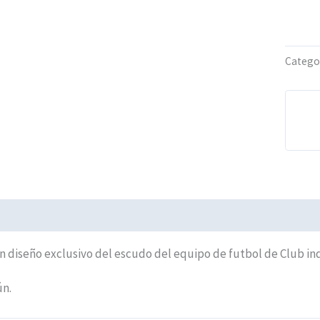
Catego
iones (0)
Políticas de Envíos
on diseño exclusivo del escudo del equipo de futbol de Club i
ún.