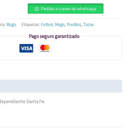
Pedido a traves de whatsapp
ría:
Mugs
Etiquetas:
Futbol
,
Mugs
,
Pocillos
,
Tazas
Pago seguro garantizado
ndependiente Santa Fe.