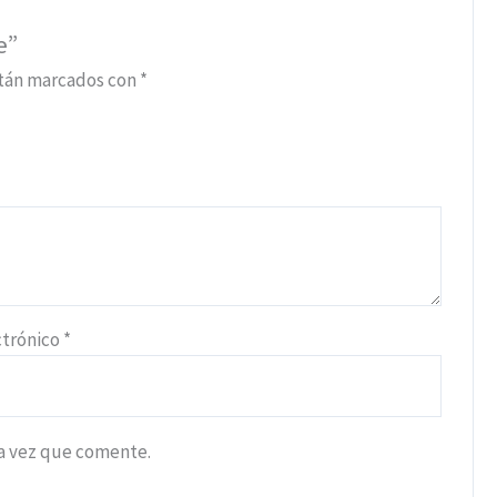
e”
stán marcados con
*
ctrónico
*
ma vez que comente.