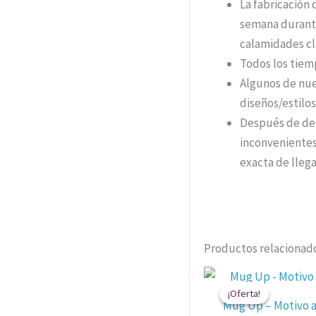
La fabricación 
semana durante
calamidades cli
Todos los tiem
Algunos de nue
diseños/estil
Después de des
inconvenientes
exacta de llega
Productos relacionad
El
preci
¡Oferta!
¡Oferta!
origin
Mug Up – Motivo 
era: