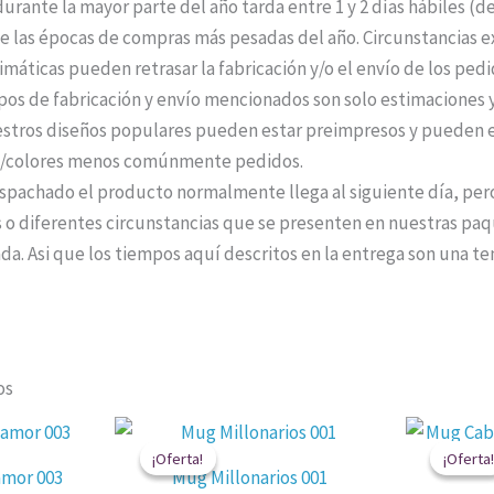
durante la mayor parte del año tarda entre 1 y 2 días hábiles (
 las épocas de compras más pesadas del año. Circunstancias ext
máticas pueden retrasar la fabricación y/o el envío de los ped
pos de fabricación y envío mencionados son solo estimaciones y
stros diseños populares pueden estar preimpresos y pueden e
os/colores menos comúnmente pedidos.
pachado el producto normalmente llega al siguiente día, per
 o diferentes circunstancias que se presenten en nuestras paqu
da. Asi que los tiempos aquí descritos en la entrega son una te
os
El
El
El
o
precio
precio
precio
¡Oferta!
¡Oferta!
¡Oferta!
¡Oferta!
al
actual
original
actual
amor 003
Mug Millonarios 001
es:
era:
es: