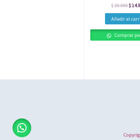
$ 20.
$
20.000
$
14.
Añadir al carr
Comprar po
Copyrig