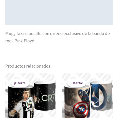
Valoraciones (0)
Políticas de Envíos
Mug, Taza o pocillo con diseño exclusivo de la banda de
rock Pink Floyd.
Productos relacionados
El
El
El
El
precio
precio
precio
precio
¡Oferta!
¡Oferta!
¡Oferta!
¡Oferta!
original
actual
original
actual
era:
es:
era:
es:
$ 20.000.
$ 14.900.
$ 20.000.
$ 14.900.