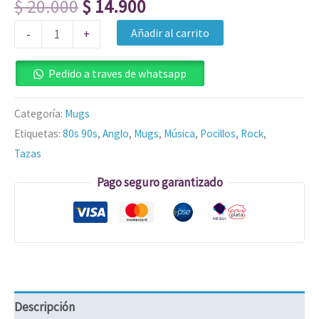
$
20.000
$
14.900
Añadir al carrito
-
+
Pedido a traves de whatsapp
Categoría:
Mugs
Etiquetas:
80s 90s
,
Anglo
,
Mugs
,
Música
,
Pocillos
,
Rock
,
Tazas
Pago seguro garantizado
Descripción