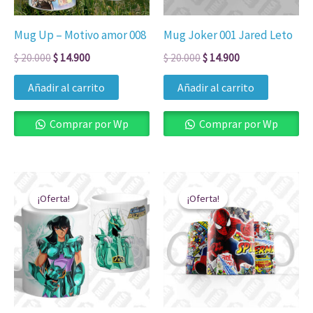
Mug Up – Motivo amor 008
Mug Joker 001 Jared Leto
$
20.000
$
14.900
$
20.000
$
14.900
Añadir al carrito
Añadir al carrito
Comprar por Wp
Comprar por Wp
El
El
El
El
precio
precio
precio
precio
¡Oferta!
¡Oferta!
¡Oferta!
¡Oferta!
original
actual
original
actual
era:
es:
era:
es:
$ 20.000.
$ 14.900.
$ 20.000.
$ 14.900.