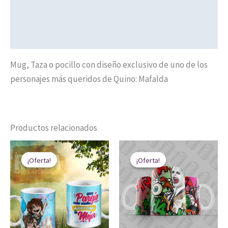
Valoraciones (0)
Políticas de Envíos
Mug, Taza o pocillo con diseño exclusivo de uno de los
personajes más queridos de Quino: Mafalda
Productos relacionados
El
El
El
El
precio
precio
precio
precio
¡Oferta!
¡Oferta!
¡Oferta!
¡Oferta!
original
actual
original
actual
era:
es:
era:
es:
$ 20.000.
$ 14.900.
$ 20.000.
$ 14.900.