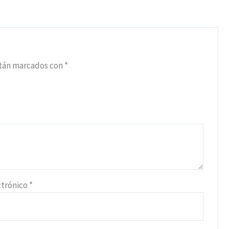
stán marcados con
*
ctrónico
*