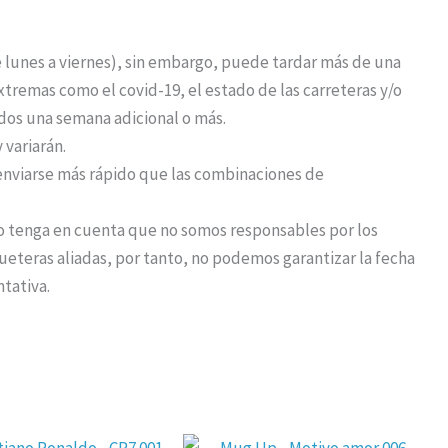
de lunes a viernes), sin embargo, puede tardar más de una
remas como el covid-19, el estado de las carreteras y/o
idos una semana adicional o más.
 variarán.
nviarse más rápido que las combinaciones de
o tenga en cuenta que no somos responsables por los
eteras aliadas, por tanto, no podemos garantizar la fecha
ntativa.
El
El
El
El