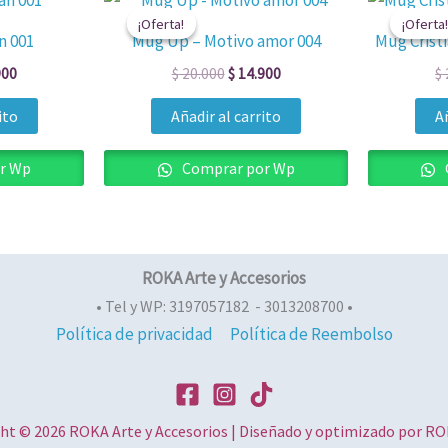
o
precio
precio
precio
¡Oferta!
¡Oferta!
¡Oferta!
¡Oferta!
al
actual
original
actual
n 001
Mug Up – Motivo amor 004
Mug Crist
es:
era:
es:
000.
$ 14.900.
$ 20.000.
$ 14.900.
900
$
20.000
$
14.900
$
ito
Añadir al carrito
Añ
r Wp
Comprar por Wp
ROKA Arte y Accesorios
• Tel y WP: 3197057182 - 3013208700 •
Política de privacidad
Política de Reembolso
ht © 2026 ROKA Arte y Accesorios | Diseñado y optimizado por 