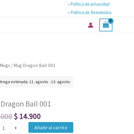
•
Política de privacidad
•
Política de Reembolso
El
El
Mugs
/ Mug Dragon Ball 001
precio
precio
n
original
actual
trega estimada: 11. agosto - 13. agosto
era:
es:
$ 20.000.
$ 14.900.
ad
Dragon Ball 001
.000
$
14.900
Añadir al carrito
+