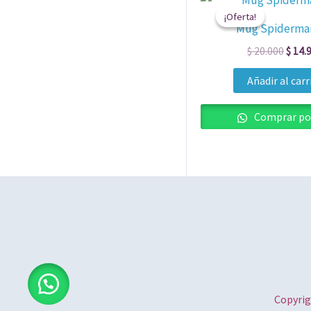
preci
¡Oferta!
¡Oferta!
origin
Mug Spiderma
era:
$ 20.
$
20.000
$
14.
Añadir al carr
Comprar po
Copyrig