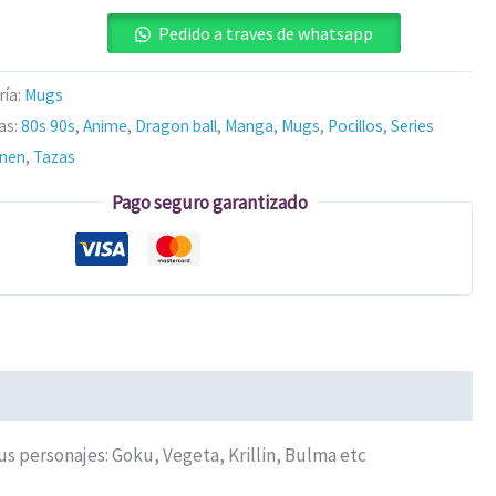
Pedido a traves de whatsapp
ría:
Mugs
as:
80s 90s
,
Anime
,
Dragon ball
,
Manga
,
Mugs
,
Pocillos
,
Series
nen
,
Tazas
Pago seguro garantizado
us personajes: Goku, Vegeta, Krillin, Bulma etc