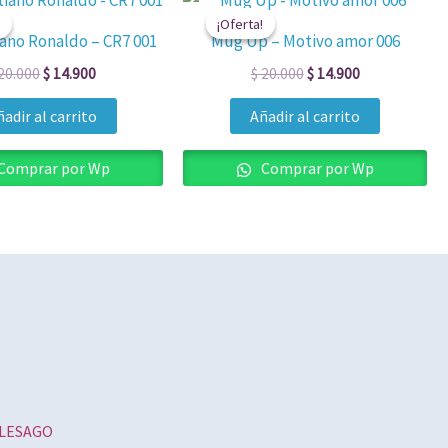
precio
precio
precio
precio
¡Oferta!
¡Oferta!
original
actual
original
actual
iano Ronaldo – CR7 001
Mug Up – Motivo amor 006
era:
es:
era:
es:
$ 20.000.
$ 14.900.
$ 20.000.
$ 14.900.
20.000
$
14.900
$
20.000
$
14.900
adir al carrito
Añadir al carrito
Comprar por Wp
Comprar por Wp
ROLESAGO