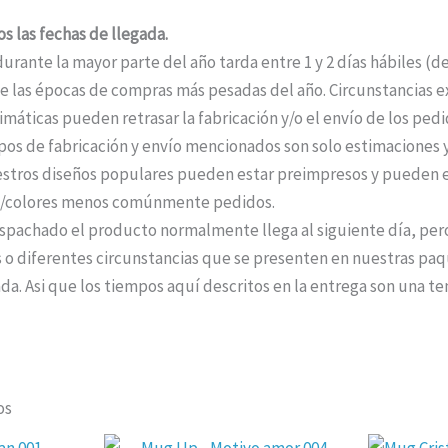
s las fechas de llegada.
durante la mayor parte del año tarda entre 1 y 2 días hábiles (
 las épocas de compras más pesadas del año. Circunstancias ext
máticas pueden retrasar la fabricación y/o el envío de los ped
pos de fabricación y envío mencionados son solo estimaciones y
stros diseños populares pueden estar preimpresos y pueden e
os/colores menos comúnmente pedidos.
pachado el producto normalmente llega al siguiente día, per
 o diferentes circunstancias que se presenten en nuestras paqu
da. Asi que los tiempos aquí descritos en la entrega son una te
os
El
El
El