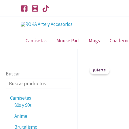
Ir
al
contenido
Camisetas
Mouse Pad
Mugs
Cuadern
¡Oferta!
Buscar
Camisetas
80s y 90s
Anime
Brutalismo