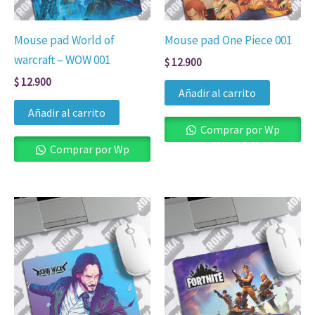
Mouse pad World of
Mouse pad One Piece 001
warcraft – WOW 001
$
12.900
$
12.900
Añadir al carrito
Añadir al carrito
Comprar por Wp
Comprar por Wp