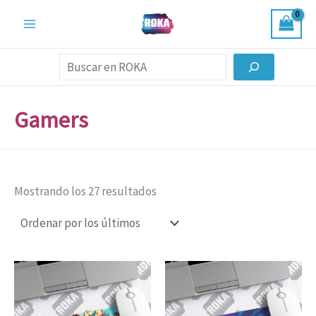
Ordenado
Ir
por
al
los
últimos
contenido
Buscar
Gamers
Mostrando los 27 resultados