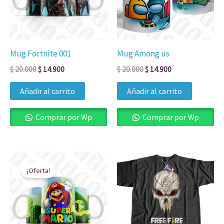
Mug Fortnite 001
Mug Among us
$
20.000
$
14.900
$
20.000
$
14.900
Añadir al carrito
Añadir al carrito
Comprar por Wp
Comprar por Wp
El
El
Rango
Est
precio
precio
de
¡Oferta!
pro
original
actual
precios:
era:
es:
desde
tien
$ 20.000.
$ 14.900.
$ 39.900
múl
hasta
$ 49.900
vari