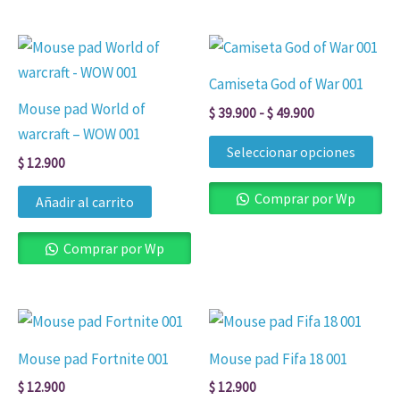
Rango
Est
de
pro
precios:
Camiseta God of War 001
desde
tien
Mouse pad World of
$ 39.900
$
39.900
-
$
49.900
múl
hasta
warcraft – WOW 001
$ 49.900
vari
Seleccionar opciones
$
12.900
Las
opc
Comprar por Wp
Añadir al carrito
se
pue
Comprar por Wp
eleg
en
la
pág
Mouse pad Fortnite 001
Mouse pad Fifa 18 001
de
$
12.900
$
12.900
pro