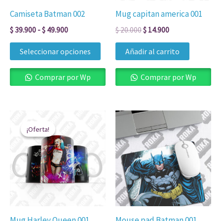
se
Camiseta Batman 002
Mug capitan america 001
pueden
$
39.900
-
$
49.900
$
20.000
$
14.900
elegir
en
Seleccionar opciones
Añadir al carrito
la
página
Comprar por Wp
Comprar por Wp
de
producto
El
El
precio
precio
¡Oferta!
¡Oferta!
original
actual
era:
es:
$ 20.000.
$ 14.900.
Mug Harley Queen 001
Mouse pad Batman 001