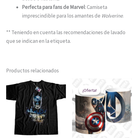
Perfecta para fans de Marvel
: Camiseta
imprescindible para los amantes de
Wolverine
.
** Teniendo en cuenta las recomendaciones de lavado
que se indican en la etiqueta.
Productos relacionados
Rango
El
El
Este
de
precio
precio
¡Oferta!
¡Oferta!
producto
precios:
original
actual
desde
era:
es:
tiene
$ 39.900
$ 20.000.
$ 14.900.
múltiples
hasta
$ 49.900
variantes.
Las
opciones