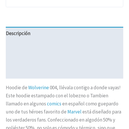
Descripción
Información adicional
Valoraciones (0)
Políticas de Envíos
Hoodie de
Wolverine
004, llévala contigo a donde vayas!
Este hoodie estampado con el lobezno o Tambien
llamado en algunos
comics
en español como guepardo
uno de tus héroes favorito de
Marvel
está diseñado para
los verdaderos fans. Confeccionado en algodón 50% y
poliéster 50%, no solo es cómodo y térmico, sino que