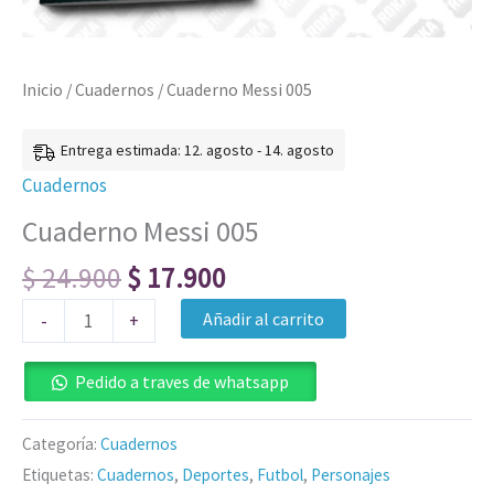
Inicio
/
Cuadernos
/ Cuaderno Messi 005
Entrega estimada: 12. agosto - 14. agosto
Cuadernos
Cuaderno Messi 005
$
24.900
$
17.900
Añadir al carrito
-
+
Pedido a traves de whatsapp
Categoría:
Cuadernos
Etiquetas:
Cuadernos
,
Deportes
,
Futbol
,
Personajes