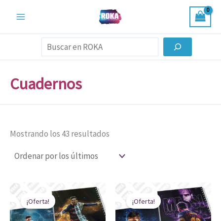
Ordenado
Ir
por
al
los
últimos
contenido
Buscar
Cuadernos
Mostrando los 43 resultados
El
El
El
El
precio
precio
precio
precio
¡Oferta!
¡Oferta!
original
actual
original
actual
era:
es:
era:
es: