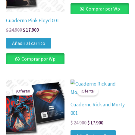
Comprar por Wp
Cuaderno Pink Floyd 001
$
24.900
$
17.900
Añadir al carrito
Comprar por Wp
El
El
El
El
precio
precio
precio
precio
¡Oferta!
¡Oferta!
original
actual
original
actual
era:
es:
era:
es:
Cuaderno Rick and Morty
$ 24.900.
$ 17.900.
$ 24.900.
$ 17.900.
001
$
24.900
$
17.900