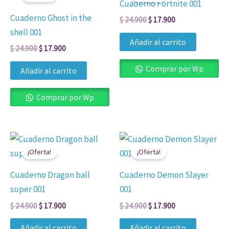
Cuaderno Fortnite 001
era:
es:
era:
es:
Cuaderno Ghost in the
$ 24.900.
$ 17.900.
$ 24.900.
$ 17.900.
$
24.900
$
17.900
shell 001
Añadir al carrito
$
24.900
$
17.900
Comprar por Wp
Añadir al carrito
Comprar por Wp
El
El
El
El
precio
precio
precio
precio
¡Oferta!
¡Oferta!
original
actual
original
actual
era:
es:
era:
es:
Cuaderno Dragon ball
Cuaderno Demon Slayer
$ 24.900.
$ 17.900.
$ 24.900.
$ 17.900.
super 001
001
$
24.900
$
17.900
$
24.900
$
17.900
Añadir al carrito
Añadir al carrito