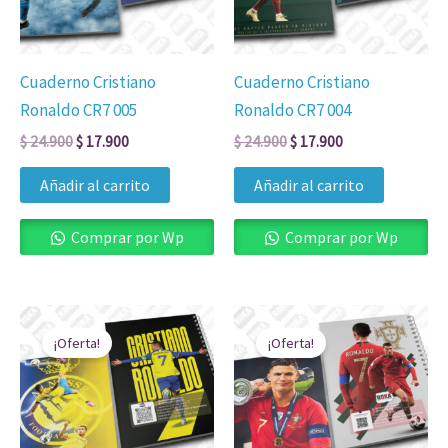
Cuaderno Cristiano
Cuaderno Cristiano
Ronaldo CR7 005
Ronaldo CR7 004
$
24.900
$
17.900
$
24.900
$
17.900
Añadir al carrito
Añadir al carrito
Comprar por Wp
Comprar por Wp
El
El
El
El
precio
precio
precio
precio
¡Oferta!
¡Oferta!
original
actual
original
actual
era:
es:
era:
es:
$ 24.900.
$ 17.900.
$ 24.900.
$ 17.900.