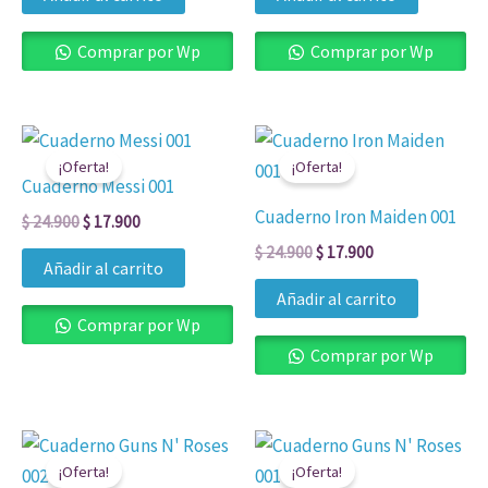
Comprar por Wp
Comprar por Wp
El
El
El
El
precio
precio
precio
precio
¡Oferta!
¡Oferta!
original
actual
original
actual
Cuaderno Messi 001
era:
es:
era:
es:
Cuaderno Iron Maiden 001
$ 24.900.
$ 17.900.
$ 24.900.
$ 17.900.
$
24.900
$
17.900
$
24.900
$
17.900
Añadir al carrito
Añadir al carrito
Comprar por Wp
Comprar por Wp
El
El
El
El
precio
precio
precio
precio
¡Oferta!
¡Oferta!
original
actual
original
actual