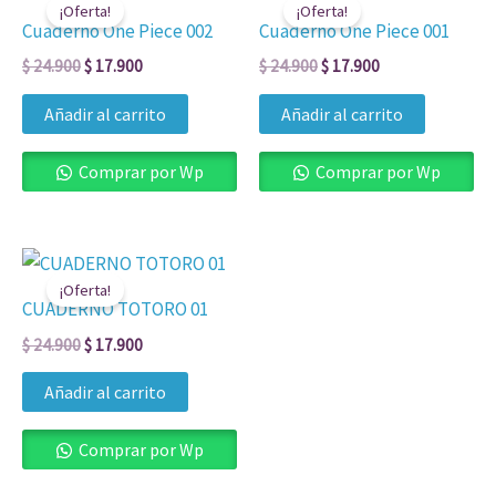
¡Oferta!
¡Oferta!
original
actual
original
actual
Cuaderno One Piece 002
Cuaderno One Piece 001
era:
es:
era:
es:
$ 24.900.
$ 17.900.
$ 24.900.
$ 17.900.
$
24.900
$
17.900
$
24.900
$
17.900
Añadir al carrito
Añadir al carrito
Comprar por Wp
Comprar por Wp
El
El
precio
precio
¡Oferta!
original
actual
CUADERNO TOTORO 01
era:
es:
$ 24.900.
$ 17.900.
$
24.900
$
17.900
Añadir al carrito
Comprar por Wp