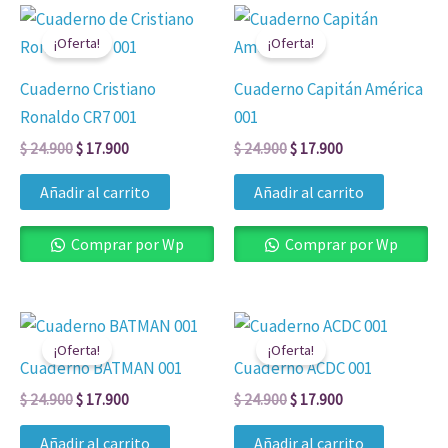
El
El
El
El
precio
precio
precio
precio
¡Oferta!
¡Oferta!
original
actual
original
actual
era:
es:
era:
es:
Cuaderno Cristiano
Cuaderno Capitán América
$ 24.900.
$ 17.900.
$ 24.900.
$ 17.900.
Ronaldo CR7 001
001
$
24.900
$
17.900
$
24.900
$
17.900
Añadir al carrito
Añadir al carrito
Comprar por Wp
Comprar por Wp
El
El
El
El
precio
precio
precio
precio
¡Oferta!
¡Oferta!
original
actual
original
actual
Cuaderno BATMAN 001
Cuaderno ACDC 001
era:
es:
era:
es:
$ 24.900.
$ 17.900.
$ 24.900.
$ 17.900.
$
24.900
$
17.900
$
24.900
$
17.900
Añadir al carrito
Añadir al carrito