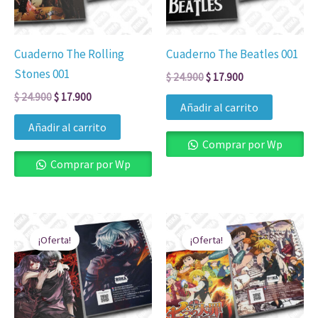
Cuaderno The Rolling
Cuaderno The Beatles 001
Stones 001
$
24.900
$
17.900
$
24.900
$
17.900
Añadir al carrito
Añadir al carrito
Comprar por Wp
Comprar por Wp
El
El
El
El
precio
precio
precio
precio
¡Oferta!
¡Oferta!
original
actual
original
actual
era:
es:
era:
es:
$ 24.900.
$ 17.900.
$ 24.900.
$ 17.900.