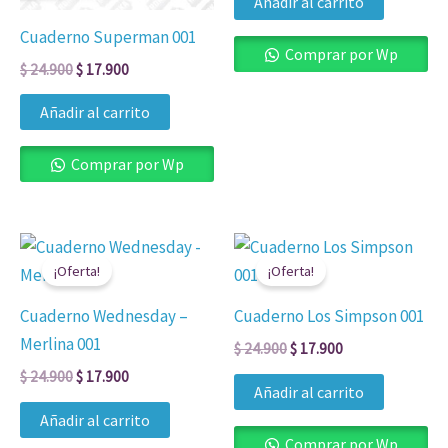
Añadir al carrito
Cuaderno Superman 001
Comprar por Wp
$
24.900
$
17.900
Añadir al carrito
Comprar por Wp
El
El
El
El
precio
precio
precio
precio
¡Oferta!
¡Oferta!
original
actual
original
actual
era:
es:
era:
es:
Cuaderno Wednesday –
Cuaderno Los Simpson 001
$ 24.900.
$ 17.900.
$ 24.900.
$ 17.900.
Merlina 001
$
24.900
$
17.900
$
24.900
$
17.900
Añadir al carrito
Añadir al carrito
Comprar por Wp