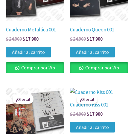
Cuaderno Metallica 001
Cuaderno Queen 001
$
24.900
$
17.900
$
24.900
$
17.900
Añadir al carrito
Añadir al carrito
Comprar por Wp
Comprar por Wp
El
El
El
El
precio
precio
precio
precio
¡Oferta!
¡Oferta!
original
actual
original
actual
Cuaderno Kiss 001
era:
es:
era:
es:
$ 24.900.
$ 17.900.
$ 24.900.
$ 17.900.
$
24.900
$
17.900
Añadir al carrito