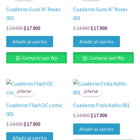
era:
es:
era:
es:
Cuaderno Guns N’ Roses
Cuaderno Guns N’ Roses
$ 24.900.
$ 17.900.
$ 24.900.
$ 17.900.
002
001
$
24.900
$
17.900
$
24.900
$
17.900
Añadir al carrito
Añadir al carrito
Comprar por Wp
Comprar por Wp
El
El
El
El
precio
precio
precio
precio
¡Oferta!
¡Oferta!
original
actual
original
actual
era:
es:
era:
es:
Cuaderno Flash DC comic
Cuaderno Frida Kahlo 001
$ 24.900.
$ 17.900.
$ 24.900.
$ 17.900.
001
$
24.900
$
17.900
$
24.900
$
17.900
Añadir al carrito
Añadir al carrito