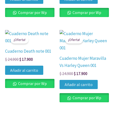
Comprar por Wp
Comprar por Wp
El
El
El
El
precio
precio
precio
precio
¡Oferta!
¡Oferta!
original
actual
original
actual
era:
es:
era:
es:
Cuaderno Death note 001
$ 24.900.
$ 17.900.
$ 24.900.
$ 17.900.
Cuaderno Mujer Maravilla
$
24.900
$
17.900
Vs Harley Queen 001
Añadir al carrito
$
24.900
$
17.900
Comprar por Wp
Añadir al carrito
Comprar por Wp