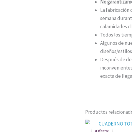
No garantizamo
La fabricación 
semana durante
calamidades cli
Todos los tiem
Algunos de nue
diseños/estil
Después de des
inconvenientes
exacta de llega
Productos relacionad
El
preci
¡Oferta!
¡Oferta!