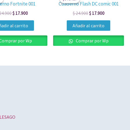
original
actual
original
actual
rno Fortnite 001
Cuaderno Flash DC comic 001
era:
es:
era:
es:
$ 24.900.
$ 17.900.
$ 24.900.
$ 17.900.
24.900
$
17.900
$
24.900
$
17.900
adir al carrito
Añadir al carrito
Comprar por Wp
Comprar por Wp
ROLESAGO