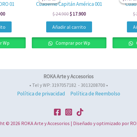
al
actual
original
actual
RO 01
Cuaderno Capitán América 001
Cuade
es:
era:
es:
900.
$ 17.900.
$ 24.900.
$ 17.900.
900
$
24.900
$
17.900
$
ito
Añadir al carrito
Añ
r Wp
Comprar por Wp
ROKA Arte y Accesorios
• Tel y WP: 3197057182 - 3013208700 •
Política de privacidad
Política de Reembolso
ht © 2026 ROKA Arte y Accesorios | Diseñado y optimizado por 