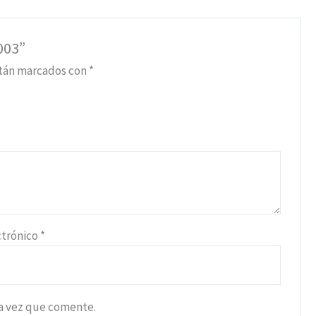
003”
stán marcados con
*
ctrónico
*
ma vez que comente.