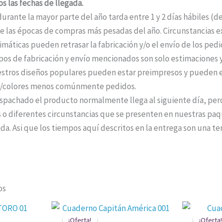
s las fechas de llegada.
durante la mayor parte del año tarda entre 1 y 2 días hábiles (
 las épocas de compras más pesadas del año. Circunstancias ext
máticas pueden retrasar la fabricación y/o el envío de los ped
pos de fabricación y envío mencionados son solo estimaciones y
stros diseños populares pueden estar preimpresos y pueden e
os/colores menos comúnmente pedidos.
pachado el producto normalmente llega al siguiente día, per
 o diferentes circunstancias que se presenten en nuestras paqu
da. Asi que los tiempos aquí descritos en la entrega son una te
os
El
El
El
o
precio
precio
precio
¡Oferta!
¡Oferta!
¡Oferta!
¡Oferta!