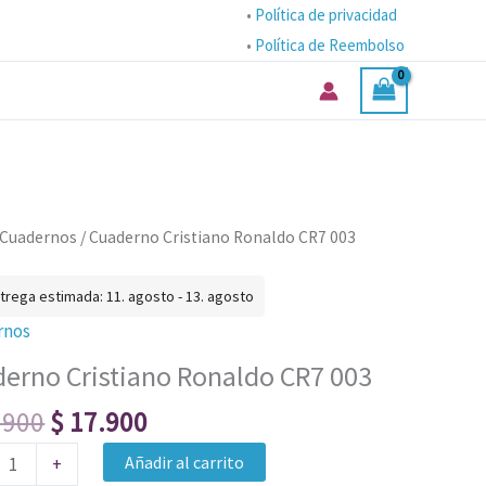
•
Política de privacidad
•
Política de Reembolso
El
El
rno
Cuadernos
/ Cuaderno Cristiano Ronaldo CR7 003
precio
precio
no
original
actual
do
trega estimada: 11. agosto - 13. agosto
era:
es:
rnos
$ 24.900.
$ 17.900.
erno Cristiano Ronaldo CR7 003
ad
.900
$
17.900
Añadir al carrito
+