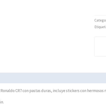
Catego
Etiquet
iones (0)
Políticas de Envíos
 Ronaldo CR7 con pastas duras, incluye stickers con hermosos 
ún.