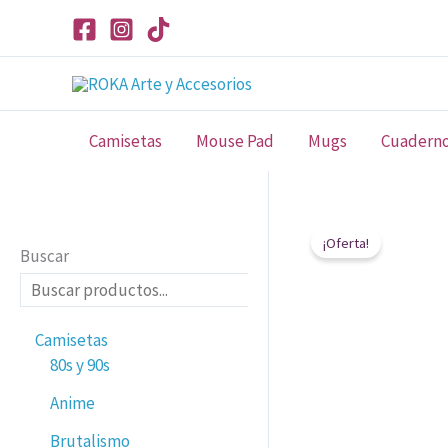
Ir
al
contenido
Camisetas
Mouse Pad
Mugs
Cuadern
¡Oferta!
Buscar
Camisetas
80s y 90s
Anime
Brutalismo