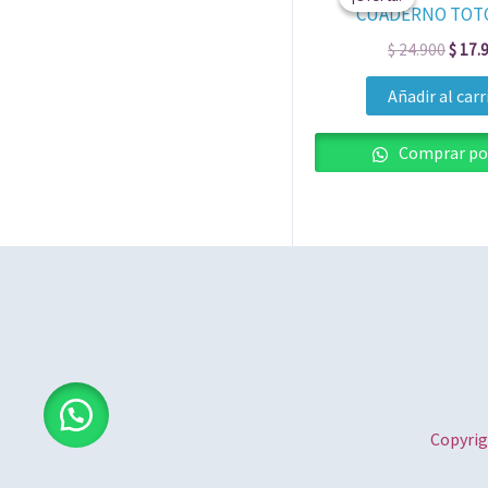
origin
CUADERNO TOTO
era:
$ 24.
$
24.900
$
17.
Añadir al carr
Comprar po
Copyrig