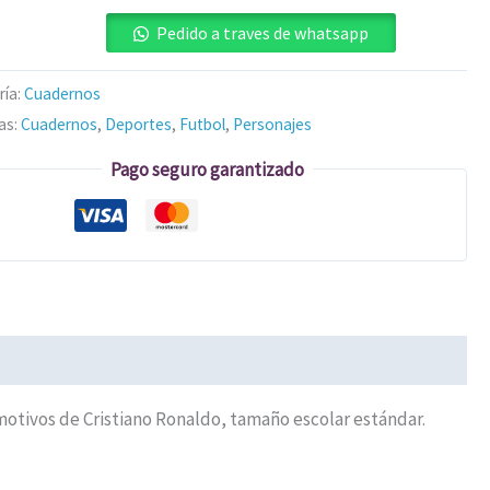
Pedido a traves de whatsapp
ría:
Cuadernos
as:
Cuadernos
,
Deportes
,
Futbol
,
Personajes
Pago seguro garantizado
motivos de Cristiano Ronaldo, tamaño escolar estándar.