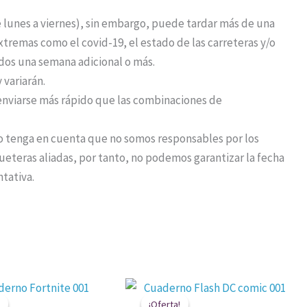
de lunes a viernes), sin embargo, puede tardar más de una
remas como el covid-19, el estado de las carreteras y/o
idos una semana adicional o más.
 variarán.
nviarse más rápido que las combinaciones de
o tenga en cuenta que no somos responsables por los
eteras aliadas, por tanto, no podemos garantizar la fecha
ntativa.
El
El
El
El
precio
precio
precio
precio
¡Oferta!
¡Oferta!