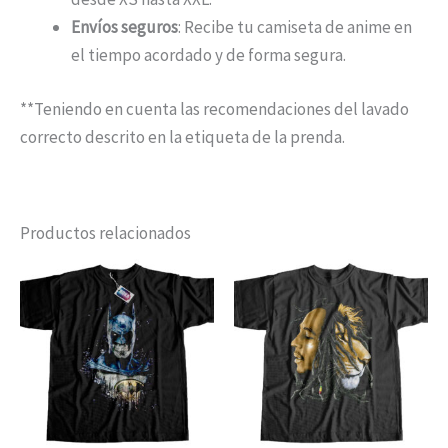
Envíos seguros
: Recibe tu camiseta de anime en
el tiempo acordado y de forma segura.
**Teniendo en cuenta las recomendaciones del lavado
correcto descrito en la etiqueta de la prenda.
Productos relacionados
Rango
Este
Est
de
producto
pro
precios:
desde
tiene
tien
$ 39.900
múltiples
múl
hasta
$ 49.900
variantes.
vari
Las
Las
opciones
opc