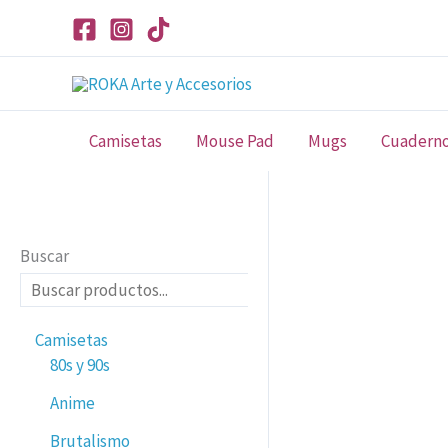
Ir
al
contenido
Camisetas
Mouse Pad
Mugs
Cuadern
Buscar
Camisetas
80s y 90s
Anime
Brutalismo