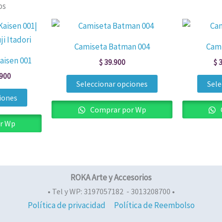
os
Rango
Este
Este
de
producto
producto
precios:
Camiseta Batman 004
Cami
desde
tiene
tiene
aisen 001
$ 39.900
$
39.900
$
3
múltiples
múltiples
hasta
900
$ 49.900
variantes.
variantes.
Seleccionar opciones
Sele
Las
Las
iones
opciones
opciones
Comprar por Wp
se
se
r Wp
pueden
pueden
elegir
elegir
en
en
ROKA Arte y Accesorios
la
la
página
página
• Tel y WP: 3197057182 - 3013208700 •
Política de privacidad
Política de Reembolso
de
de
producto
producto