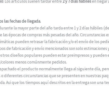
ío
: Los artículos suelen tardar entre
2 y 7 días hábiles
en llegar 
s las fechas de llegada.
durante la mayor parte del año tarda entre 1 y 2 días hábiles (
 las épocas de compras más pesadas del año. Circunstancias ext
máticas pueden retrasar la fabricación y/o el envío de los ped
pos de fabricación y envío mencionados son solo estimaciones y
stros diseños populares pueden estar preimpresos y pueden e
os/colores menos comúnmente pedidos.
pachado el producto normalmente llega al siguiente día, per
 o diferentes circunstancias que se presenten en nuestras paqu
da. Asi que los tiempos aquí descritos en la entrega son una te