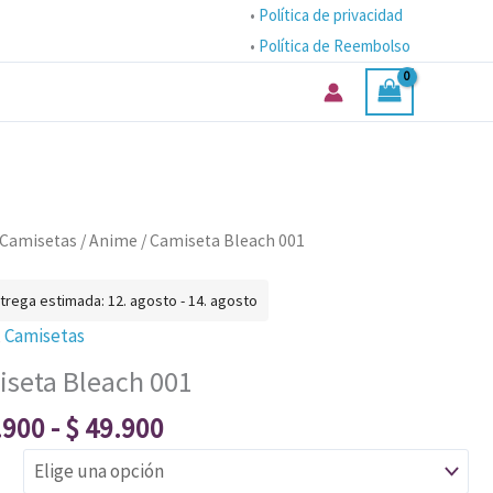
precios:
•
Política de privacidad
desde
•
Política de Reembolso
$ 39.900
hasta
$ 49.900
Rango
ta
Camisetas
/
Anime
/ Camiseta Bleach 001
de
precios:
trega estimada: 12. agosto - 14. agosto
desde
ad
,
Camisetas
$ 39.900
seta Bleach 001
hasta
$ 49.900
.900
-
$
49.900