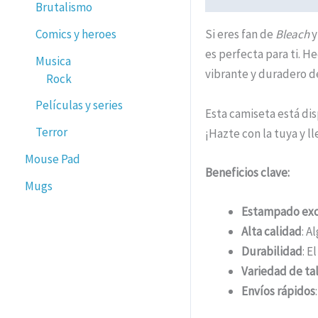
Brutalismo
Comics y heroes
Si eres fan de
Bleach
y
es perfecta para ti. 
Musica
vibrante y duradero de
Rock
Películas y series
Esta camiseta está dis
Terror
¡Hazte con la tuya y l
Mouse Pad
Beneficios clave:
Mugs
Estampado exc
Alta calidad
: A
Durabilidad
: E
Variedad de tal
Envíos rápidos