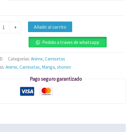
Añadir al carrito
+
Pedido a traves de whatsapp
/D
Categorías:
Anime
,
Camisetas
as:
Anime
,
Camisetas
,
Manga
,
shonen
Pago seguro garantizado