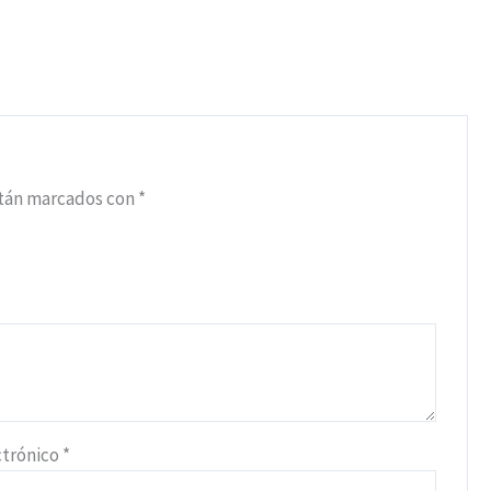
stán marcados con
*
ctrónico
*