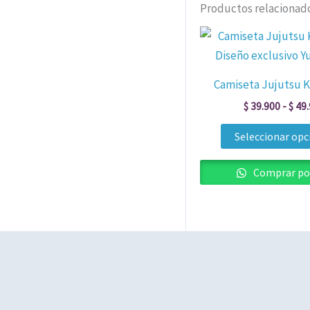
Productos relacionad
Camiseta Jujutsu K
$
39.900
-
$
49.
Seleccionar opc
Comprar po