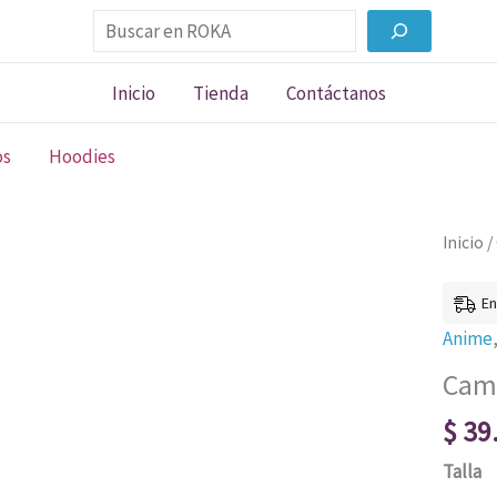
Buscar
Inicio
Tienda
Contáctanos
os
Hoodies
Camise
Inicio
/
Bleach
001
En
cantid
Anime
Cami
$
39
Talla