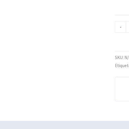
-
SKU:
N
Etiquet
iones (0)
Políticas de Envíos