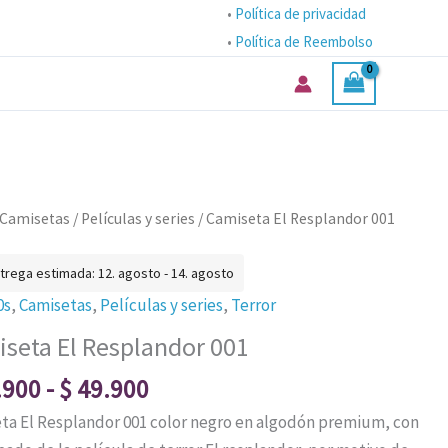
precios:
•
Política de privacidad
desde
•
Política de Reembolso
$ 39.900
hasta
$ 49.900
Rango
ta
Camisetas
/
Películas y series
/ Camiseta El Resplandor 001
de
precios:
andor
trega estimada: 12. agosto - 14. agosto
desde
0s
,
Camisetas
,
Películas y series
,
Terror
$ 39.900
ad
seta El Resplandor 001
hasta
$ 49.900
.900
-
$
49.900
ta El Resplandor 001 color negro en algodón premium, con