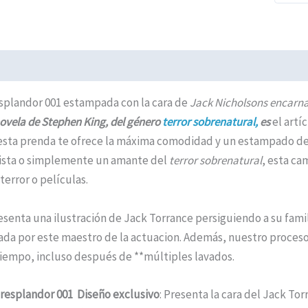
ción adicional
Valoraciones (0)
Políticas de Envíos
esplandor 001 estampada con la cara de
Jack Nicholsons encarna
novela de Stephen King, del género
terror sobrenatural,
es
el artí
sta prenda te ofrece la máxima comodidad y un estampado de a
nista o simplemente un amante del
terror sobrenatural
, esta cam
error o películas.
esenta una ilustración de Jack Torrance persiguiendo a su fami
tada por este maestro de la actuacion. Además, nuestro proce
 tiempo, incluso después de **múltiples lavados.
 resplandor 001 Diseño exclusivo
: Presenta la cara del Jack Tor