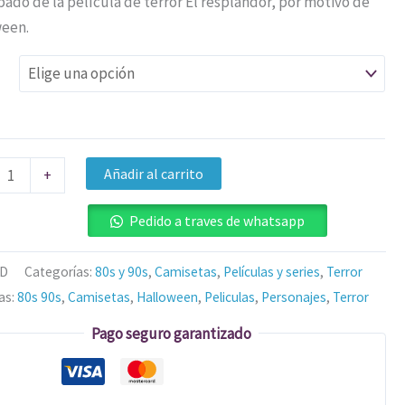
ado de la película de terror El resplandor, por motivo de
een.
Añadir al carrito
+
Pedido a traves de whatsapp
/D
Categorías:
80s y 90s
,
Camisetas
,
Películas y series
,
Terror
as:
80s 90s
,
Camisetas
,
Halloween
,
Peliculas
,
Personajes
,
Terror
Pago seguro garantizado