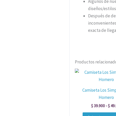
Algunos de nue
diseños/estil
Después de des
inconvenientes
exacta de llega
Productos relacionad
Camiseta Los Sim
Homero
$
39.900
-
$
49.