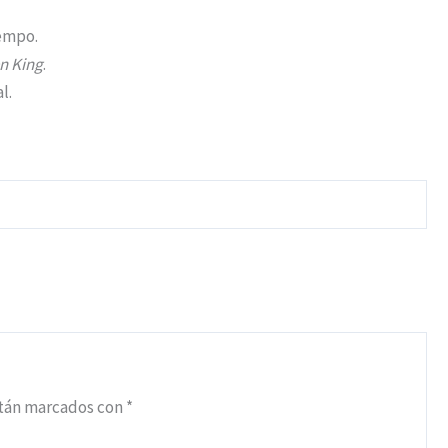
iempo.
n King
.
l.
stán marcados con
*