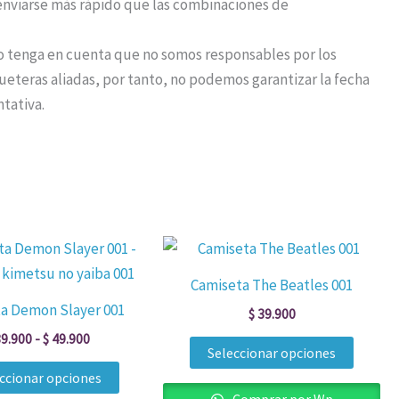
nviarse más rápido que las combinaciones de
o tenga en cuenta que no somos responsables por los
eteras aliadas, por tanto, no podemos garantizar la fecha
ntativa.
Rango
Este
Este
de
producto
produc
precios:
Camiseta The Beatles 001
desde
tiene
tiene
a Demon Slayer 001
$ 39.900
$
39.900
múltiples
múltip
hasta
9.900
-
$
49.900
$ 49.900
variantes.
variant
Seleccionar opciones
Las
Las
ccionar opciones
opciones
opcion
Comprar por Wp