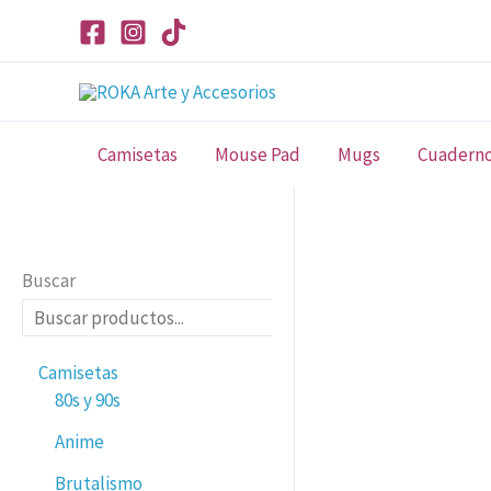
Ir
al
contenido
Camisetas
Mouse Pad
Mugs
Cuadern
Buscar
Camisetas
80s y 90s
Anime
Brutalismo