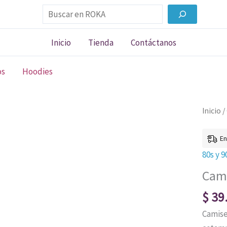
Buscar
Inicio
Tienda
Contáctanos
os
Hoodies
Camise
Inicio
/
El
Respl
En
001
80s y 9
cantid
Cami
$
39
Camise