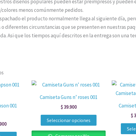
stros diseños populares pueden estar preimpresos y pueden e
os/colores menos comúnmente pedidos.
pachado el producto normalmente llega al siguiente día, per
 o diferentes circunstancias que se presenten en nuestras paqu
da. Asi que los tiempos aquí descritos en la entrega son una te
os
Rango
Este
Este
de
producto
producto
precios:
Camiseta Guns n’ roses 001
desde
tiene
tiene
pson 001
Camiset
$ 39.900
$
39.900
múltiples
múltiples
hasta
$
3
$ 49.900
variantes.
variantes.
Seleccionar opciones
900
Las
Las
Sele
opciones
opciones
Comprar por Wp