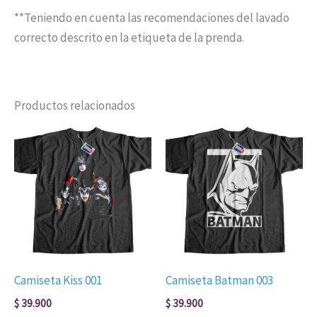
**Teniendo en cuenta las recomendaciones del lavado
correcto descrito en la etiqueta de la prenda.
Productos relacionados
Este
Est
producto
pro
tiene
tien
múltiples
múl
variantes.
vari
Las
Las
opciones
opc
se
se
Camiseta Kiss 001
Camiseta Batman 003
pueden
pue
$
39.900
$
39.900
elegir
eleg