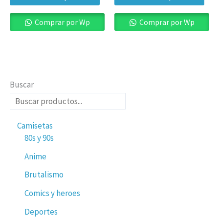
la
la
página
pág
Comprar por Wp
Comprar por Wp
de
de
producto
pro
Buscar
Camisetas
80s y 90s
Anime
Brutalismo
Comics y heroes
Deportes