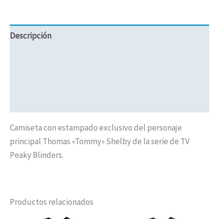
Descripción
Información adicional
Valoraciones (0)
Políticas de Envíos
Camiseta con estampado exclusivo del personaje
principal Thomas «Tommy» Shelby de la serie de TV
Peaky Blinders.
Productos relacionados
Rango