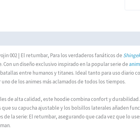
ción adicional
Valoraciones (0)
Políticas de Envíos
jin 002 | El retumbar, Para los verdaderos fanáticos de
Shingek
. Con un diseño exclusivo inspirado en la popular serie de
anim
batallas entre humanos y titanes. Ideal tanto para uso diario 
r uno de los animes más aclamados de todos los tiempos.
es de alta calidad, este hoodie combina confort y durabilidad. 
as que su capucha ajustable y los bolsillos laterales añaden fu
s de la serie: El retumbar, asegurando que cada vez que lo use
rman.