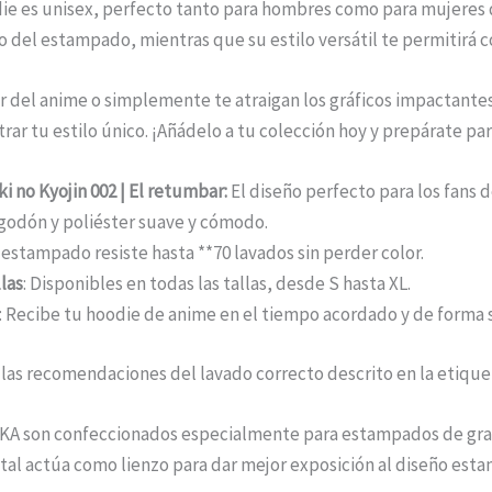
ie es unisex, perfecto tanto para hombres como para mujeres qu
co del estampado, mientras que su estilo versátil te permitirá
dor del anime o simplemente te atraigan los gráficos impactant
rar tu estilo único. ¡Añádelo a tu colección hoy y prepárate para
 no Kyojin 002 | El retumbar:
El diseño perfecto para los fans de
lgodón y poliéster suave y cómodo.
l estampado resiste hasta **70 lavados sin perder color.
las
: Disponibles en todas las tallas, desde S hasta XL.
: Recibe tu hoodie de anime en el tiempo acordado y de forma 
las recomendaciones del lavado correcto descrito en la etique
KA son confeccionados especialmente para estampados de gran 
ntal actúa como lienzo para dar mejor exposición al diseño est