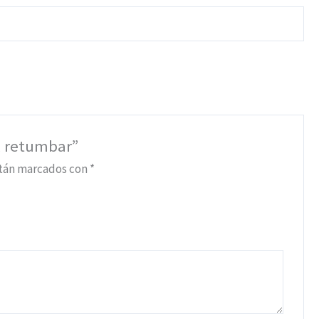
El retumbar”
stán marcados con
*