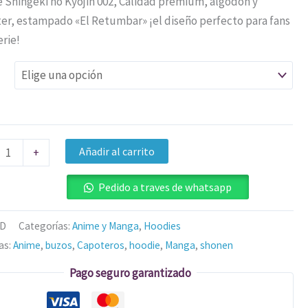
 Shingeki no Kyojin 002, Calidad premium, algodón y
ter, estampado «El Retumbar» ¡el diseño perfecto para fans
erie!
Añadir al carrito
+
Pedido a traves de whatsapp
/D
Categorías:
Anime y Manga
,
Hoodies
as:
Anime
,
buzos
,
Capoteros
,
hoodie
,
Manga
,
shonen
Pago seguro garantizado