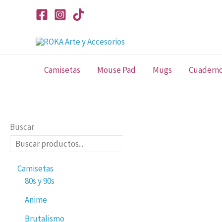
Ir
al
contenido
Camisetas
Mouse Pad
Mugs
Cuadern
Buscar
Camisetas
80s y 90s
Anime
Brutalismo