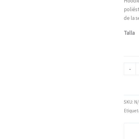
Hoodie
poliés
de la s
Talla
-
SKU:
N
Etiquet