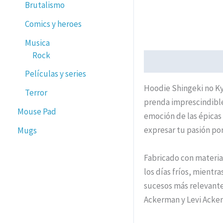
Brutalismo
Comics y heroes
Musica
Rock
Descripción
Informa
Películas y series
Hoodie Shingeki no Kyo
Terror
prenda imprescindible
Mouse Pad
emoción de las épicas 
expresar tu pasión po
Mugs
Fabricado con material
los días fríos, mientr
sucesos más relevante
Ackerman y Levi Acke