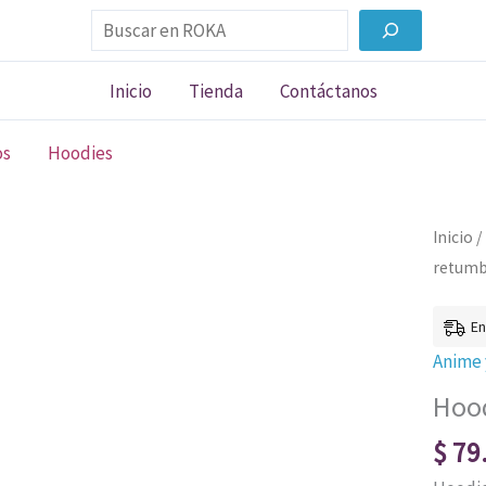
Buscar
Inicio
Tienda
Contáctanos
os
Hoodies
Hoodi
Inicio
/
Shinge
retum
no
Kyojin
En
002
Anime
|
Hood
El
$
79
retum
cantid