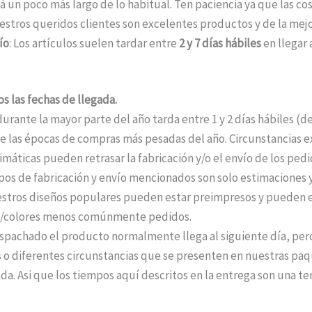
á un poco más largo de lo habitual. Ten paciencia ya que las c
estros queridos clientes son excelentes productos y de la mejo
ío
: Los artículos suelen tardar entre
2 y 7 días hábiles
en llegar 
s las fechas de llegada.
durante la mayor parte del año tarda entre 1 y 2 días hábiles (
 las épocas de compras más pesadas del año. Circunstancias ext
máticas pueden retrasar la fabricación y/o el envío de los ped
pos de fabricación y envío mencionados son solo estimaciones y
stros diseños populares pueden estar preimpresos y pueden e
os/colores menos comúnmente pedidos.
pachado el producto normalmente llega al siguiente día, per
 o diferentes circunstancias que se presenten en nuestras paqu
da. Asi que los tiempos aquí descritos en la entrega son una te