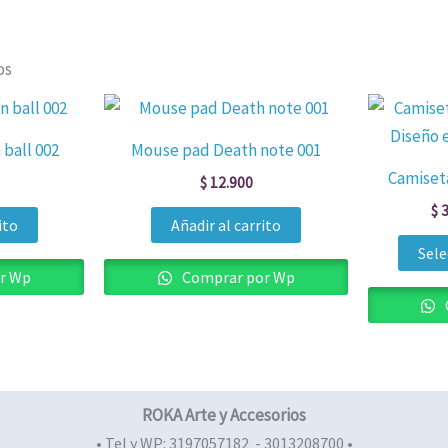
os
ball 002
Mouse pad Death note 001
Camiset
$
12.900
$
3
ito
Añadir al carrito
Sele
r Wp
Comprar por Wp
ROKA Arte y Accesorios
• Tel y WP: 3197057182 - 3013208700 •