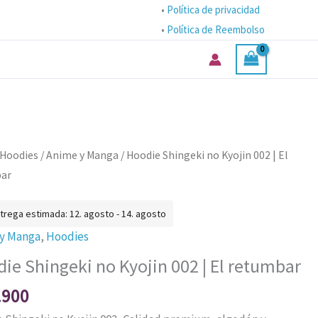
•
Política de privacidad
•
Política de Reembolso
e
Hoodies
/
Anime y Manga
/ Hoodie Shingeki no Kyojin 002 | El
ki
bar
trega estimada: 12. agosto - 14. agosto
 y Manga
,
Hoodies
ie Shingeki no Kyojin 002 | El retumbar
.900
bar
ad