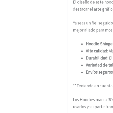
El diseño de este hood
destacar el arte gráfi
Ya seas un fiel segui
mejor aliado para most
Hoodie Shingeki
Alta calidad
: A
Durabilidad
: E
Variedad de tal
Envíos seguros
**Teniendo en cuenta 
Los Hoodies marca RO
usarlos y su parte fro