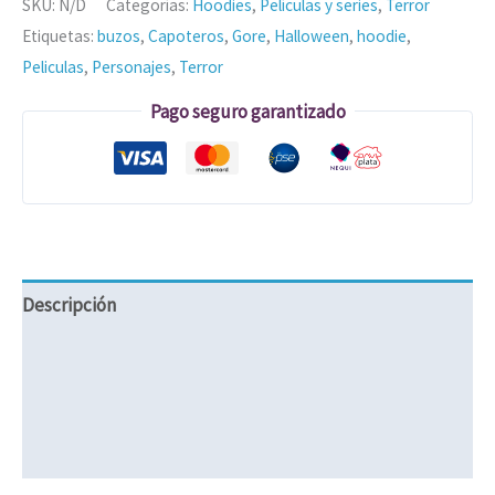
SKU:
N/D
Categorías:
Hoodies
,
Películas y series
,
Terror
Etiquetas:
buzos
,
Capoteros
,
Gore
,
Halloween
,
hoodie
,
Peliculas
,
Personajes
,
Terror
Pago seguro garantizado
Descripción
Información adicional
Valoraciones (0)
Políticas de Envíos