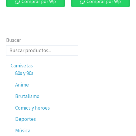
de
Comprar por Wp
Comprar por Wp
producto
Buscar
Camisetas
80s y 90s
Anime
Brutalismo
Comics y heroes
Deportes
Música