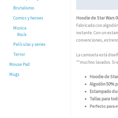
Descripción
Informa
Brutalismo
Comics y heroes
Hoodie de Star Wars 0
Fabricada con algodón
Musica
instante. Con un estam
Rock
convenciones, estren
Películas y series
Terror
La camiseta está dise
**muchos lavados. Si 
Mouse Pad
Mugs
Hoodie de Star
Algodón 50% p
Estampado du
Tallas para tod
Perfecto para e