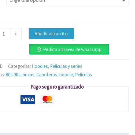
Añadir al carrito
+
Pedido a traves de whatsapp
/D
Categorías:
Hoodies
,
Películas y series
as:
80s 90s
,
buzos
,
Capoteros
,
hoodie
,
Peliculas
Pago seguro garantizado