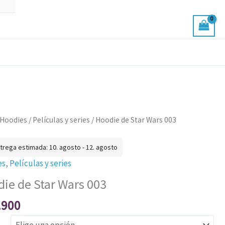
e
Hoodies
/
Películas y series
/ Hoodie de Star Wars 003
trega estimada: 10. agosto - 12. agosto
es
,
Películas y series
ie de Star Wars 003
ad
.900