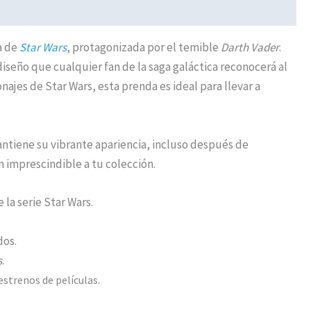
a de
Star Wars
, protagonizada por el temible
Darth Vader
.
seño que cualquier fan de la saga galáctica reconocerá al
jes de Star Wars, esta prenda es ideal para llevar a
ntiene su vibrante apariencia, incluso después de
n imprescindible a tu colección.
la serie Star Wars.
dos.
s
.
estrenos de películas.