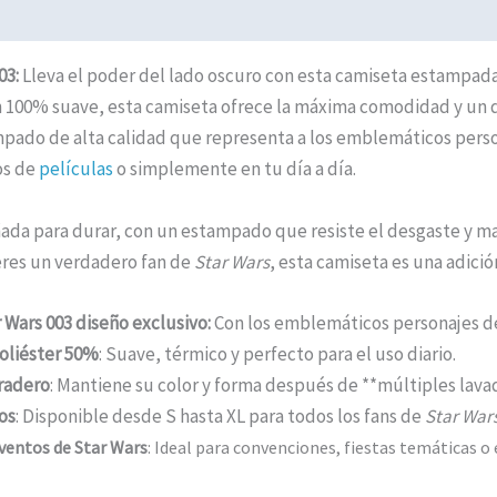
ción adicional
Valoraciones (0)
Políticas de Envíos
03:
Lleva el poder del lado oscuro con esta camiseta estampad
 100% suave, esta camiseta ofrece la máxima comodidad y un di
pado de alta calidad que representa a los emblemáticos persona
os de
películas
o simplemente en tu día a día.
ñada para durar, con un estampado que resiste el desgaste y ma
eres un verdadero fan de
Star Wars
, esta camiseta es una adició
 Wars 003 diseño exclusivo:
Con los emblemáticos personajes de 
oliéster 50%
: Suave, térmico y perfecto para el uso diario.
radero
: Mantiene su color y forma después de **múltiples lava
os
: Disponible desde S hasta XL para todos los fans de
Star War
ventos de Star Wars
: Ideal para convenciones, fiestas temáticas o 