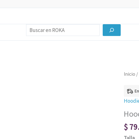
Buscar
Hoodi
Inicio
/
de
Star
En
Wars
Hoodi
003
Hood
cantid
$
79
Talla