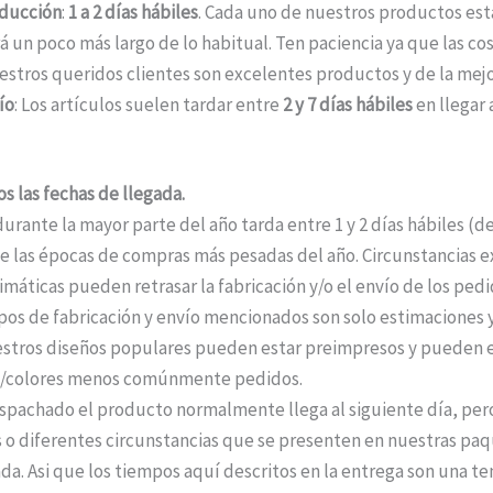
ducción
:
1 a 2 días hábiles
. Cada uno de nuestros productos está
á un poco más largo de lo habitual. Ten paciencia ya que las c
estros queridos clientes son excelentes productos y de la mejo
ío
: Los artículos suelen tardar entre
2 y 7 días hábiles
en llegar 
s las fechas de llegada.
durante la mayor parte del año tarda entre 1 y 2 días hábiles (
 las épocas de compras más pesadas del año. Circunstancias ext
máticas pueden retrasar la fabricación y/o el envío de los ped
pos de fabricación y envío mencionados son solo estimaciones y
stros diseños populares pueden estar preimpresos y pueden e
os/colores menos comúnmente pedidos.
pachado el producto normalmente llega al siguiente día, per
 o diferentes circunstancias que se presenten en nuestras paqu
da. Asi que los tiempos aquí descritos en la entrega son una te