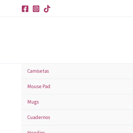
Ir
al
contenido
Camisetas
Mouse Pad
Mugs
Cuadernos
Hoodies