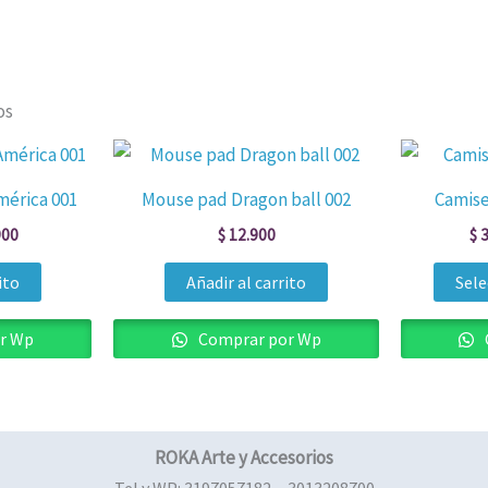
os
El
o
precio
al
actual
mérica 001
Mouse pad Dragon ball 002
Camise
es:
900.
$ 17.900.
900
$
12.900
$
3
ito
Añadir al carrito
Sele
r Wp
Comprar por Wp
ROKA Arte y Accesorios