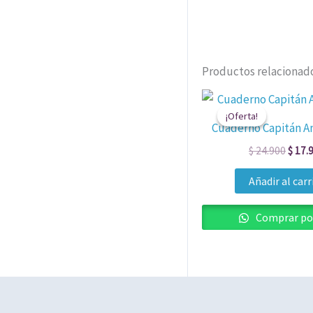
Productos relacionad
El
preci
¡Oferta!
¡Oferta!
origin
Cuaderno Capitán A
era:
$ 24.
$
24.900
$
17.
Añadir al carr
Comprar po