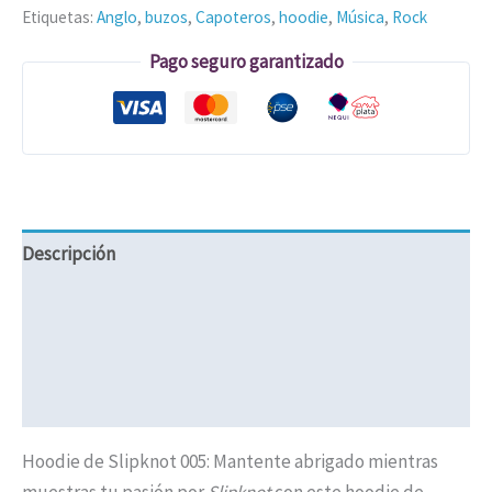
Etiquetas:
Anglo
,
buzos
,
Capoteros
,
hoodie
,
Música
,
Rock
Pago seguro garantizado
Descripción
Información adicional
Valoraciones (0)
Políticas de Envíos
Hoodie de Slipknot 005: Mantente abrigado mientras
muestras tu pasión por
Slipknot
con este hoodie de