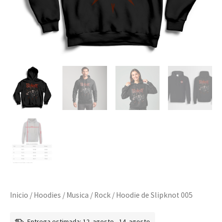
Inicio
/
Hoodies
/
Musica
/
Rock
/ Hoodie de Slipknot 005
Entrega estimada: 12. agosto - 14. agosto