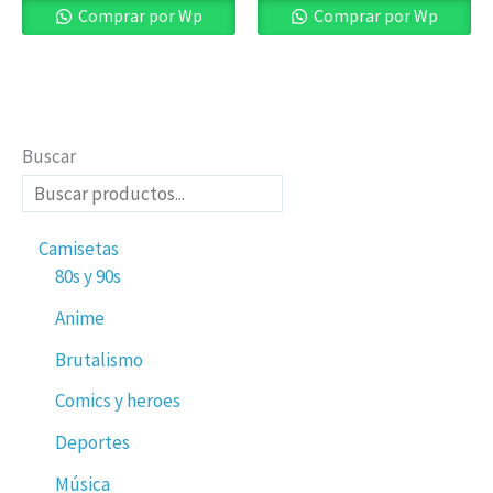
página
pág
Comprar por Wp
Comprar por Wp
de
de
producto
pro
Buscar
Camisetas
80s y 90s
Anime
Brutalismo
Comics y heroes
Deportes
Música