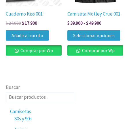
opc
se
Cuaderno Kiss 001
Camiseta Motley Crue 001
pue
$
24.900
$
17.900
$
39.900
-
$
49.900
eleg
en
Añadir al carrito
Seleccionar opciones
la
pág
Comprar por Wp
Comprar por Wp
de
pro
Buscar
Camisetas
80s y 90s