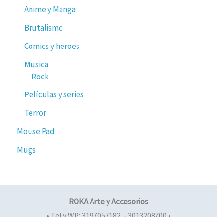
Anime y Manga
Brutalismo
Comics y heroes
Musica
Rock
Películas y series
Terror
Mouse Pad
Mugs
ROKA Arte y Accesorios
• Tel y WP: 3197057182 - 3013208700 •