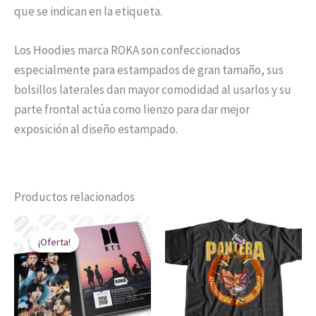
que se indican en la etiqueta.
Los Hoodies marca ROKA son confeccionados
especialmente para estampados de gran tamaño, sus
bolsillos laterales dan mayor comodidad al usarlos y su
parte frontal actúa como lienzo para dar mejor
exposición al diseño estampado.
Productos relacionados
El
El
Rango
Est
precio
precio
de
¡Oferta!
¡Oferta!
pro
original
actual
precios:
era:
es:
desde
tien
$ 24.900.
$ 17.900.
$ 39.900
múl
hasta
$ 49.900
vari