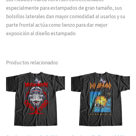
especialmente para estampados de gran tamaño, sus
bolsillos laterales dan mayor comodidad al usarlos y su
parte frontal actúa como lienzo para dar mejor
exposición al diseño estampado
Productos relacionados
Rango
Este
Est
de
producto
pro
precios:
desde
tiene
tien
$ 39.900
múltiples
múl
hasta
$ 49.900
variantes.
vari
Las
Las
opciones
opc
se
se