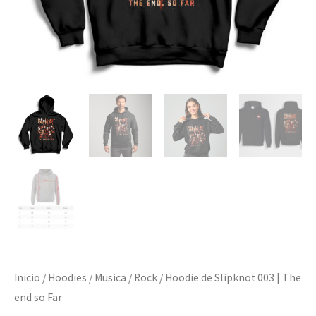
Inicio
/
Hoodies
/
Musica
/
Rock
/ Hoodie de Slipknot 003 | The
end so Far