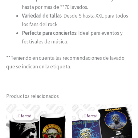
hasta por mas de **70 lavados.
Variedad de tallas
: Desde S hasta XXL para todos
los fans del rock.
Perfecta para conciertos
: Ideal para eventos y
festivales de música.
**Teniendo en cuenta las recomendaciones de lavado
que se indican en la etiqueta.
Productos relacionados
El
El
El
El
precio
precio
precio
precio
¡Oferta!
¡Oferta!
¡Oferta!
¡Oferta!
original
actual
original
actual
era:
es:
era:
es:
$ 20.000.
$ 14.900.
$ 24.900.
$ 17.900.