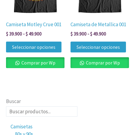
Las
Las
opciones
opc
se
se
Camiseta Motley Crue 001
Camiseta de Metallica 001
pueden
pue
$
39.900
-
$
49.900
$
39.900
-
$
49.900
elegir
eleg
en
en
Seleccionar opciones
Seleccionar opciones
la
la
página
pág
Comprar por Wp
Comprar por Wp
de
de
producto
pro
Buscar
Camisetas
80s y 90s