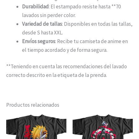
Durabilidad
: El estampado resiste hasta **70
lavados sin perder color.
Variedad de tallas
: Disponibles en todas las tallas,
desde S hasta XXL.
Envíos seguros
: Recibe tu camiseta de anime en
el tiempo acordado y de forma segura.
**Teniendo en cuenta las recomendaciones del lavado
correcto descrito en la etiqueta de la prenda.
Productos relacionados
Rango
Rango
Este
Est
de
de
producto
pro
precios:
precios:
desde
desde
tiene
tien