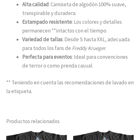
Alta calidad
: Camiseta de algodón 100% suave,
transpirable y duradera.
Estampado resistente
: Los colores y detalles
permanecen **intactos con el tiempo.
Variedad de tallas
: Desde S hasta XXL, adecuada
para todos los fans de
Freddy Krueger
.
Perfecta para eventos
: Ideal para convenciones
de terror o como prenda casual.
** Teniendo en cuenta las recomendaciones de lavado en
la etiqueta.
Productos relacionados
Rango
Rango
Este
Est
de
de