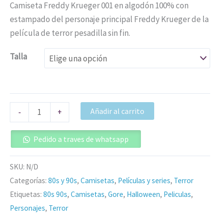
Camiseta Freddy Krueger 001 en algodón 100% con
estampado del personaje principal Freddy Krueger de la
película de terror pesadilla sin fin.
Talla
Añadir al carrito
-
+
Pedido a traves de whatsapp
SKU:
N/D
Categorías:
80s y 90s
,
Camisetas
,
Películas y series
,
Terror
Etiquetas:
80s 90s
,
Camisetas
,
Gore
,
Halloween
,
Peliculas
,
Personajes
,
Terror