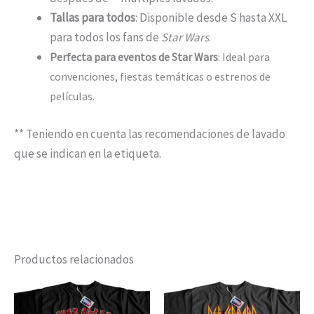
Tallas para todos
: Disponible desde S hasta XXL
para todos los fans de
Star Wars
.
Perfecta para eventos de Star Wars
: Ideal para
convenciones, fiestas temáticas o estrenos de
películas.
** Teniendo en cuenta las recomendaciones de lavado
que se indican en la etiqueta.
Productos relacionados
Rango
Este
Est
de
producto
pro
precios: