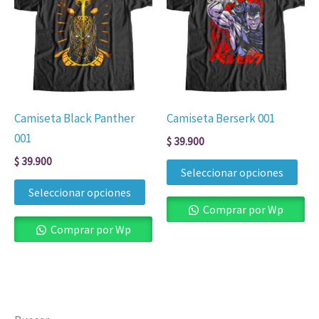
tiene
tien
múltiples
múl
variantes.
vari
Las
Las
opciones
opc
se
se
Camiseta Black Panther
Camiseta Berserk 001
pueden
pue
001
$
39.900
elegir
eleg
$
39.900
en
en
Seleccionar opciones
la
la
Seleccionar opciones
página
pág
Comprar por Wp
de
de
Comprar por Wp
producto
pro