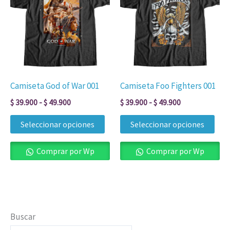
desde
desde
tiene
tien
$ 39.900
$ 39.900
múltiples
múl
hasta
hasta
$ 49.900
$ 49.900
variantes.
vari
Las
Las
opciones
opc
se
se
Camiseta God of War 001
Camiseta Foo Fighters 001
pueden
pue
$
39.900
-
$
49.900
$
39.900
-
$
49.900
elegir
eleg
en
en
Seleccionar opciones
Seleccionar opciones
la
la
página
pág
Comprar por Wp
Comprar por Wp
de
de
producto
pro
Buscar