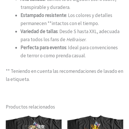
transpirable y duradera.
Estampado resistente
: Los colores y detalles
permanecen **intactos con el tiempo.
Variedad de tallas
: Desde S hasta XXL, adecuada
para todos los fans de
Hellraiser
.
Perfecta para eventos
: Ideal para convenciones
de terror o como prenda casual.
** Teniendo en cuenta las recomendaciones de lavado en
la etiqueta.
Productos relacionados
Rango
Este
Est
de
producto
pro
precios: