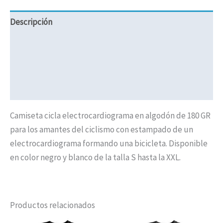
Descripción
Información adicional
Valoraciones (0)
Políticas de Envíos
Camiseta cicla electrocardiograma en algodón de 180 GR
para los amantes del ciclismo con estampado de un
electrocardiograma formando una bicicleta. Disponible
en color negro y blanco de la talla S hasta la XXL.
Productos relacionados
Rango
Rango