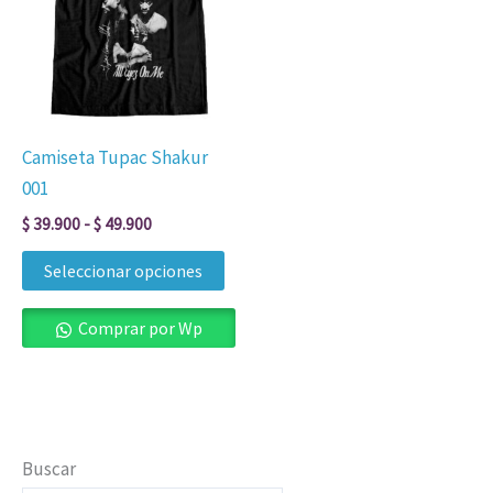
$ 39.900
múltiples
hasta
$ 49.900
variantes.
Las
opciones
se
Camiseta Tupac Shakur
pueden
001
elegir
$
39.900
-
$
49.900
en
la
Seleccionar opciones
página
de
Comprar por Wp
producto
Buscar