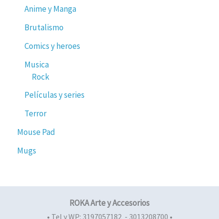
Anime y Manga
Brutalismo
Comics y heroes
Musica
Rock
Películas y series
Terror
Mouse Pad
Mugs
ROKA Arte y Accesorios
• Tel y WP: 3197057182 - 3013208700 •