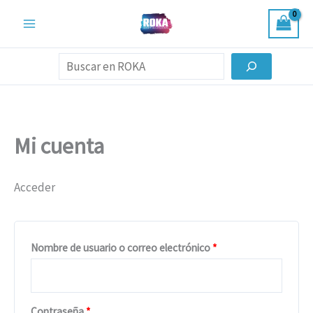
Ir
Obligatorio
Obligatorio
al
contenido
Buscar
Mi cuenta
Acceder
Nombre de usuario o correo electrónico
*
Contraseña
*